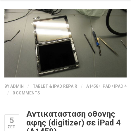
BY
ADMIN
/
TABLET & IPAD REPAIR
/
A1458
•
IPAD
•
IPAD 4
/
0 COMMENTS
Αντικατασταση οθονης
5
αφης (digitizer) σε iPad 4
ΣΕΠ