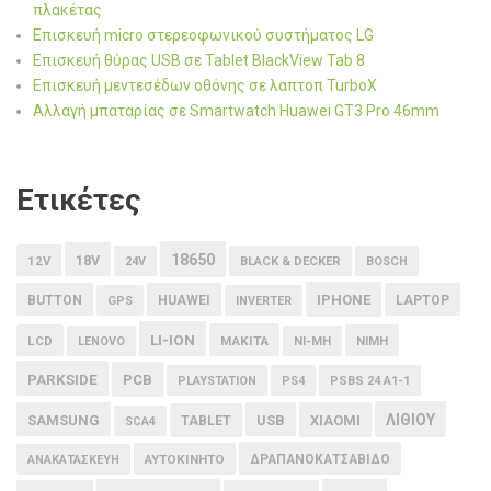
πλακέτας
Επισκευή micro στερεοφωνικού συστήματος LG
Επισκευή θύρας USB σε Tablet BlackView Tab 8
Επισκευή μεντεσέδων οθόνης σε λαπτοπ TurboX
Αλλαγή μπαταρίας σε Smartwatch Huawei GT3 Pro 46mm
Ετικέτες
18650
18V
12V
24V
BLACK & DECKER
BOSCH
IPHONE
BUTTON
HUAWEI
LAPTOP
GPS
INVERTER
LI-ION
LCD
MAKITA
LENOVO
NI-MH
NIMH
PARKSIDE
PCB
PLAYSTATION
PS4
PSBS 24 A1-1
ΛΙΘΙΟΥ
SAMSUNG
USB
XIAOMI
TABLET
SCA4
ΑΥΤΟΚΙΝΗΤΟ
ΔΡΑΠΑΝΟΚΑΤΣΑΒΙΔΟ
ΑΝΑΚΑΤΑΣΚΕΥΗ