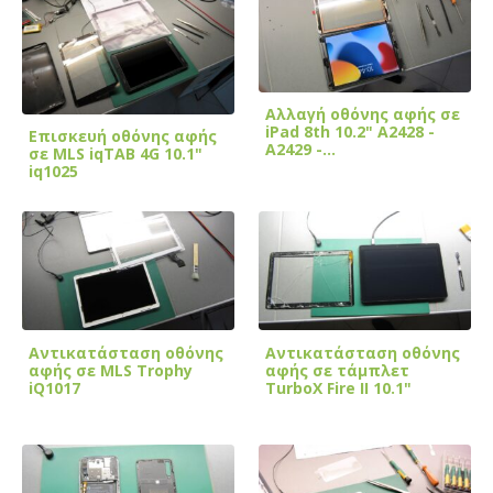
Αλλαγή οθόνης αφής σε
iPad 8th 10.2" A2428 -
Επισκευή οθόνης αφής
A2429 -…
σε MLS iqTAB 4G 10.1"
iq1025
Αντικατάσταση οθόνης
Αντικατάσταση οθόνης
αφής σε MLS Trophy
αφής σε τάμπλετ
iQ1017
TurboX Fire II 10.1"