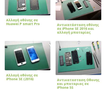
Αλλαγή οθόνης σε
Huawei P smart Pro
Αντικατάσταση οθόνης
σε iPhone SE 2016 και
αλλαγή μπαταρίας
Αλλαγή οθόνης σε
iPhone SE (2016)
Αντικατασταση Οθονης
και μπαταριας σε
iPhone 5S