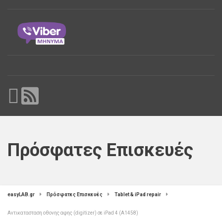
Πρόσφατες Επισκευές
easyLAB.gr
Πρόσφατες Επισκευές
Tablet & iPad repair
Αντικατασταση οθονης αφης (digitizer) σε iPad 4 (A1458)