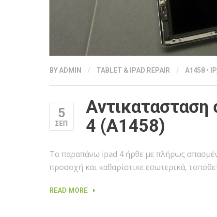
BY
ADMIN
/
TABLET & IPAD REPAIR
/
A1458
•
I
Αντικατασταση ο
5
4 (A1458)
ΣΕΠ
Το παραπάνω ipad 4 ήρθε με πλήρως σπασμέν
προσοχή και καθαρίστικε εσωτερικά, τοποθε
“ΑΝΤΙΚΑΤΑΣΤΑΣΗ
READ MORE
ΟΘΟΝΗΣ
ΑΦΗΣ