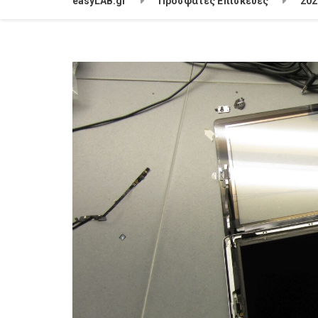
easyLAB.gr
Πρόσφατες Επισκευές
202