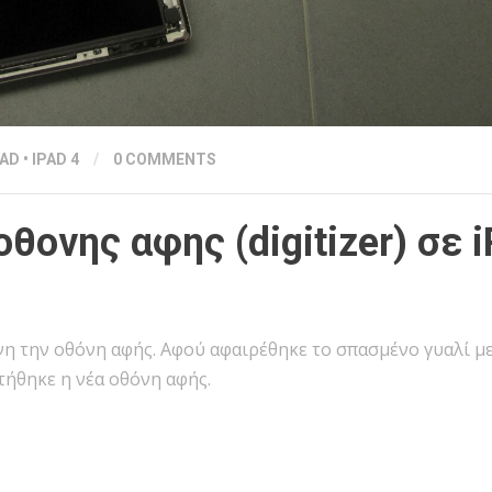
PAD
•
IPAD 4
/
0 COMMENTS
θονης αφης (digitizer) σε 
η την οθόνη αφής. Αφού αφαιρέθηκε το σπασμένο γυαλί μ
τήθηκε η νέα οθόνη αφής.