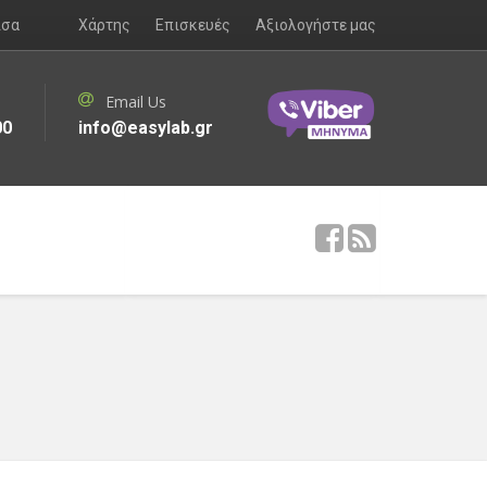
ισα
Χάρτης
Επισκευές
Αξιολογήστε μας
Email Us
00
info@easylab.gr