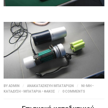
BY
ADMIN
/
ΑΝΑΚΑΤΑΣΚΕΥΗ ΜΠΑΤΑΡΙΩΝ
/
NI-MH
•
ΚΑΤΑΔΥΣΗ
•
ΜΠΑΤΑΡΙΑ
•
ΦΑΚΟΣ
/
0 COMMENTS