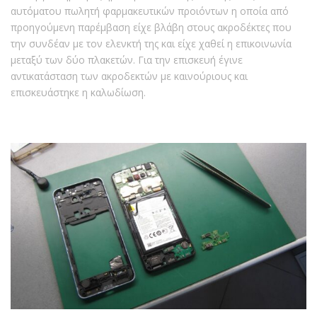
αυτόματου πωλητή φαρμακευτικών προιόντων η οποία από
προηγούμενη παρέμβαση είχε βλάβη στους ακροδέκτες που
την συνδέαν με τον ελενκτή της και είχε χαθεί η επικοινωνία
μεταξύ των δύο πλακετών. Για την επισκευή έγινε
αντικατάσταση των ακροδεκτών με καινούριους και
επισκευάστηκε η καλωδίωση.