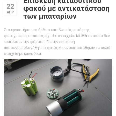
Επισκευή καταδυτικού
22
φακού με αντικατάσταση
ΑΠΡ
των μπαταρίων
Στο εργαστήριο μας ήρθε o καταδυτικός φακός της
φωτογραφίας ο οποιος είχε
6x στοιχεία Ni-Mh
τα οποία δεν
κρατούσαν την φόρτιση. Για την επισκευή
αποσυναρμολογήθηκε ο φακός και αντικαταστάθηκαν τα παλιά
στοιχεία με καινούρια.