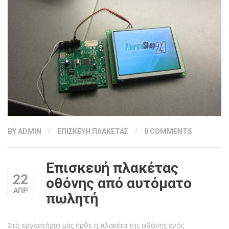
BY
ADMIN
/
ΕΠΙΣΚΕΥΗ ΠΛΑΚΕΤΑΣ
/
0 COMMENTS
Επισκευή πλακέτας
22
οθόνης από αυτόματο
ΑΠΡ
πωλητή
Στο εργαστήριο μας ήρθε η πλακέτα της οθόνης ενός