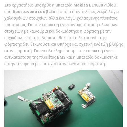
Στο εργαστήριο μας ήρθε η μπαταρία
Makita BL1830
Λιθίου
απο
δραπανοκατσάβιδο
η οποία ήταν τελείως νεκρή λόγω
χαλασμένων στοιχείων αλλά και λόγω χαλασμένης πλακέτας
προστασίας. Για την επισκευή έγινε αντικατάσταση όλων των
στοιχείων με καινούρια και δοκιμάστηκε η φόρτιση με την
αρχική πλακέτα της. Διαπιστώθηκε ότι η λειτουργία της
φόρτισης δεν ξεκινούσε και υπήρχε και σχετική ένδειξη βλάβης
στον φορτιστή. Για να ολοκληρώσουμε την επισκευή έγινε
αντικατάσταση της πλακέτας
BMS
και η μπαταρία δοκιμάστηκε
αυτήν την φορά με επιτυχία στον αυθεντικό φορτιστή.