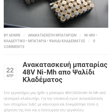
BY
ADMIN
/
ΑΝΑΚΑΤΑΣΚΕΥΗ ΜΠΑΤΑΡΙΩΝ
/
NI-MH
•
ΚΛΑΔΕΥΤΙΚΟ
•
ΜΠΑΤΑΡΙΑ
•
ΨΑΛΙΔΙ ΚΛΑΔΕΜΑΤΟΣ
/
0
COMMENTS
Ανακατασκευή μπαταρίας
22
48V Ni-Mh απο Ψαλίδι
ΑΠΡ
Κλαδέματος
Στο εργαστήριο μας ήρθε η μπαταρία 48V/2600mAh Ni-Mh από
ηλεκτρικό κλαδευτήρι. Για την επισκευή εγινε αντικατάσταση
των στοιχείων SubC με καινούρια και δοκιμάστηκε τόσο η
φόρτιση της όσο και η λειτουργία του εργαλείου.