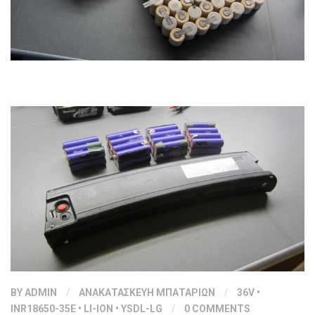
BY
ADMIN
/
ΑΝΑΚΑΤΑΣΚΕΥΗ ΜΠΑΤΑΡΙΩΝ
/
36V
•
INR18650-35E
•
LI-ION
•
YSDL-LG
/
0 COMMENTS