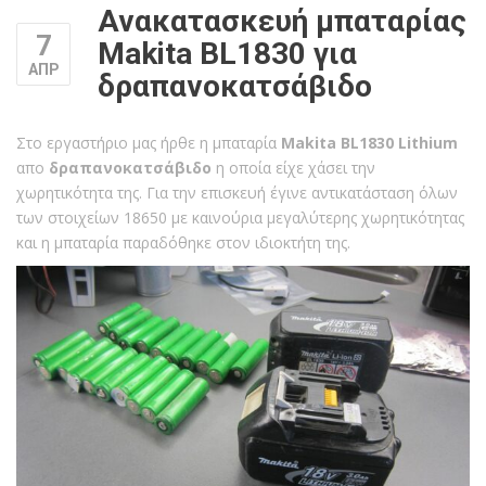
Ανακατασκευή μπαταρίας
7
Makita BL1830 για
ΑΠΡ
δραπανοκατσάβιδο
Στο εργαστήριο μας ήρθε η μπαταρία
Makita BL1830 Lithium
απο
δραπανοκατσάβιδο
η οποία είχε χάσει την
χωρητικότητα της. Για την επισκευή έγινε αντικατάσταση όλων
των στοιχείων 18650 με καινούρια μεγαλύτερης χωρητικότητας
και η μπαταρία παραδόθηκε στον ιδιοκτήτη της.