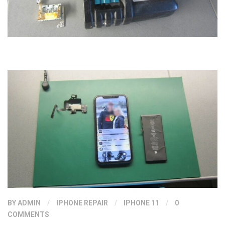
BY
ADMIN
/
IPHONE REPAIR
/
IPHONE 11
/
0
COMMENTS