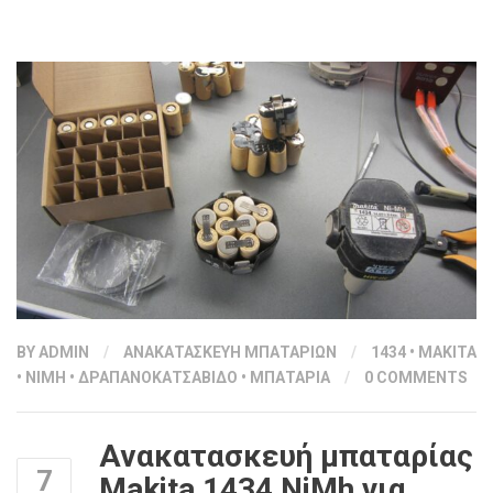
BY
ADMIN
/
ΑΝΑΚΑΤΑΣΚΕΥΗ ΜΠΑΤΑΡΙΩΝ
/
1434
•
MAKITA
•
NIMH
•
ΔΡΑΠΑΝΟΚΑΤΣΑΒΙΔΟ
•
ΜΠΑΤΑΡΙΑ
/
0 COMMENTS
Ανακατασκευή μπαταρίας
7
Makita 1434 NiMh για