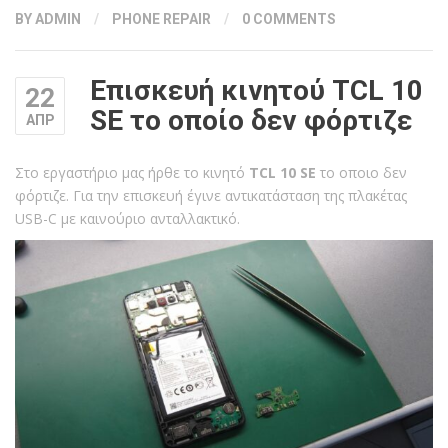
BY
ADMIN
/
PHONE REPAIR
/
0 COMMENTS
Επισκευή κινητού TCL 10
22
SE το οποίο δεν φόρτιζε
ΑΠΡ
Στο εργαστήριο μας ήρθε το κινητό
TCL 10 SE
το οποιο δεν
φόρτιζε. Για την επισκευή έγινε αντικατάσταση της πλακέτας
USB-C με καινούριο ανταλλακτικό.