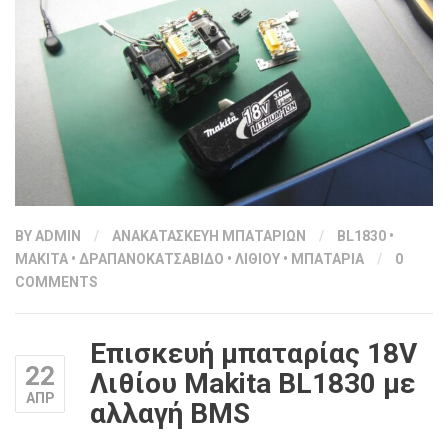
BY
ADMIN
/
ΑΝΑΚΑΤΑΣΚΕΥΗ ΜΠΑΤΑΡΙΩΝ
/
BL1830
•
MAKITA
•
ΔΡΑΠΑΝΟΚΑΤΣΑΒΙΔΟ
•
ΛΙΘΙΟΥ
•
ΜΠΑΤΑΡΙΑ
/
0
COMMENTS
Επισκευή μπαταρίας 18V
22
Λιθίου Makita BL1830 με
ΑΠΡ
αλλαγή BMS