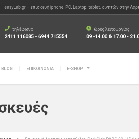
easyLab.gr – επισκευή iphone, PC, Laptop, tablet, κινητών στην Λάρ
τηλέφωνο
ώρες λειτουργίας
2411 116085 - 6944 715554
09 -14.00 & 17.00 - 21.
BLOG
ΕΠΙΚΟΙΝΩΝΙΑ
E-SHOP
σκευές