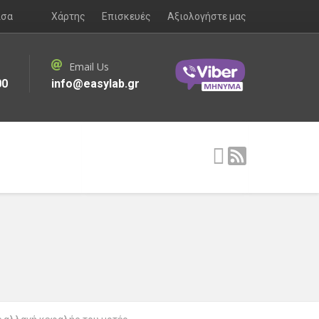
ισα
Χάρτης
Επισκευές
Αξιολογήστε μας
Email Us
00
info@easylab.gr