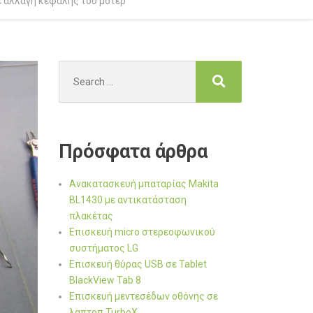
ε αλλαγή κεφαλής του μοτέρ
Search
for:
Πρόσφατα άρθρα
Ανακατασκευή μπαταρίας Makita
BL1430 με αντικατάσταση
πλακέτας
Επισκευή micro στερεοφωνικού
συστήματος LG
Επισκευή θύρας USB σε Tablet
BlackView Tab 8
Επισκευή μεντεσέδων οθόνης σε
λαπτοπ TurboX