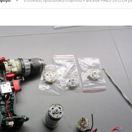
άφορα
Επισκευή δραπανοκατσάβιδου ParkSide PABS 20-Li D4 μ