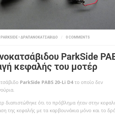
•
PARKSIDE
•
ΔΡΑΠΑΝΟΚΑΤΣΑΒΙΔΟ
/
0 COMMENTS
νοκατσάβιδου ParkSide PA
αγή κεφαλής του μοτέρ
ατσάβιδο
ParkSide PABS 20-Li D4
το οποίο δεν
ούρια.
ερ διαπιστώθηκε ότι το πρόβλημα ήταν στην κεφαλ
αση της κεφαλής με τα καρβουνάκια μόνο και το δ