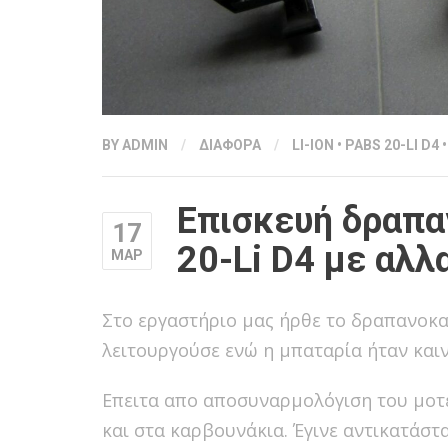
BY
ADMIN
/
ΔΙΑΦΟΡΑ
/
LI-ION
•
PABS 20-LI D4
Επισκευή δραπα
17
20-Li D4 με αλλ
ΜΑΡ
Στο εργαστήριο μας ήρθε το δραπανοκ
λειτουργούσε ενώ η μπαταρία ήταν καιν
Επειτα απο αποσυναρμολόγιση του μοτ
και στα καρβουνάκια. Έγινε αντικατάστ