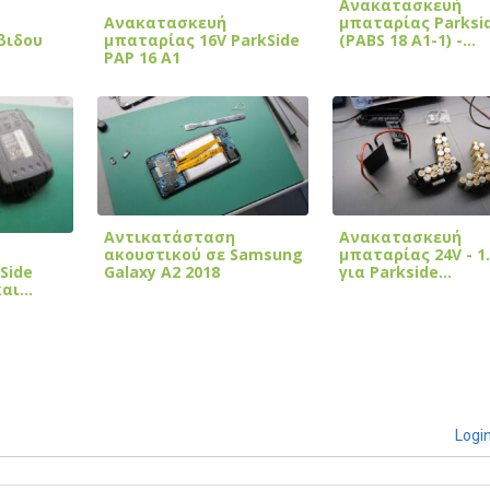
Ανακατασκευή
Ανακατασκευή
μπαταρίας Parksi
βιδου
μπαταρίας 16V ParkSide
(PABS 18 A1-1) -…
PAP 16 A1
Αντικατάσταση
Ανακατασκευή
ακουστικού σε Samsung
μπαταρίας 24V - 1
Side
Galaxy A2 2018
για Parkside…
και…
Logi