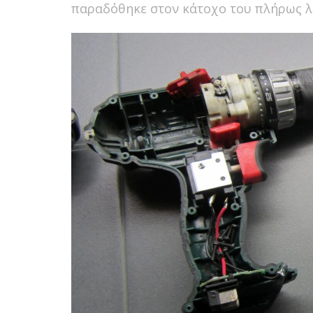
παραδόθηκε στον κάτοχο του πλήρως λε