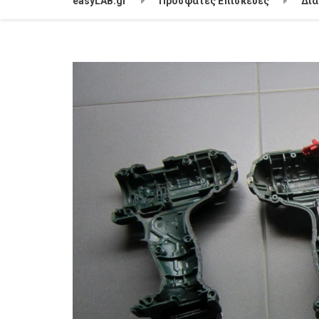
easyLAB.gr
Πρόσφατες Επισκευές
Δι