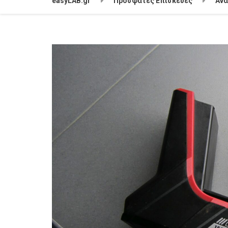
easyLAB.gr
Πρόσφατες Επισκευές
Αν