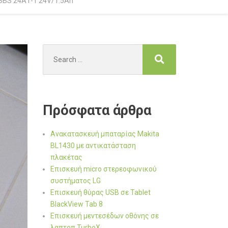
SBS 24A1-1 24V/1.5Ah
Search
for:
Πρόσφατα άρθρα
Ανακατασκευή μπαταρίας Makita
BL1430 με αντικατάσταση
πλακέτας
Επισκευή micro στερεοφωνικού
συστήματος LG
Επισκευή θύρας USB σε Tablet
BlackView Tab 8
Επισκευή μεντεσέδων οθόνης σε
λαπτοπ TurboX