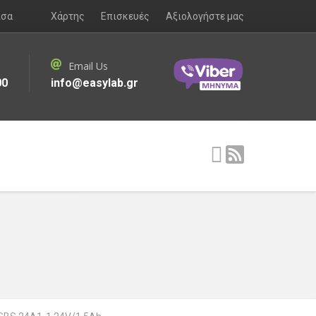
ισα
Χάρτης
Επισκευές
Αξιολογήστε μας
Email Us
00
info@easylab.gr