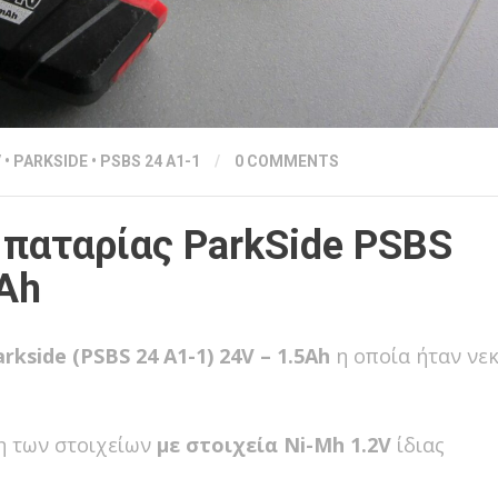
V
•
PARKSIDE
•
PSBS 24 A1-1
/
0 COMMENTS
παταρίας ParkSide PSBS
Ah
rkside (PSBS 24 A1-1) 24V – 1.5Ah
η οποία ήταν νε
η των στοιχείων
με στοιχεία Ni-Mh 1.2V
ίδιας