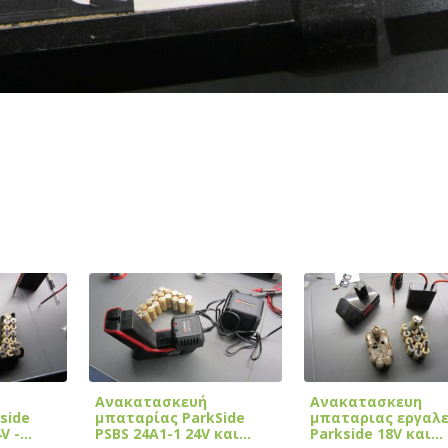
Ανακατασκευή
Ανακατασκευη
side
μπαταρίας ParkSide
μπαταριας εργαλε
4V -…
PSBS 24A1-1 24V και…
Parkside 18V και…