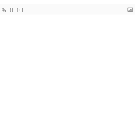
{}
[+]