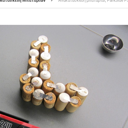
ακατασκευή Μπαταριων
Ανακατασκευή μπαταρίας ParkSide P