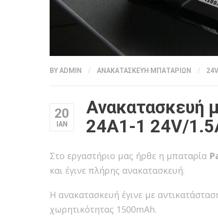
BY
ADMIN
/
ΑΝΑΚΑΤΑΣΚΕΥΗ ΜΠΑΤΑΡΙΩΝ
/
24
Ανακατασκευή μ
20
24A1-1 24V/1.5
ΙΑΝ
Στο εργαστήριο μας ήρθε η μπαταρία
Pa
και έγινε πλήρης ανακατασκευή.
Η ανακατασκευή έγινε με αντικατάστασ
χωρητικότητας 1500mAh.