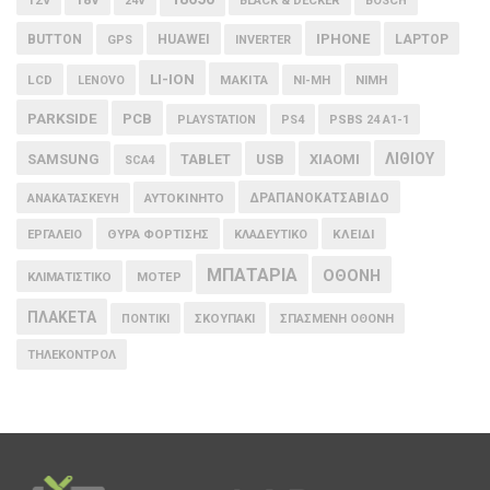
12V
24V
BLACK & DECKER
BOSCH
IPHONE
BUTTON
HUAWEI
LAPTOP
GPS
INVERTER
LI-ION
LCD
MAKITA
LENOVO
NI-MH
NIMH
PARKSIDE
PCB
PLAYSTATION
PS4
PSBS 24 A1-1
ΛΙΘΙΟΥ
SAMSUNG
USB
XIAOMI
TABLET
SCA4
ΑΥΤΟΚΙΝΗΤΟ
ΔΡΑΠΑΝΟΚΑΤΣΑΒΙΔΟ
ΑΝΑΚΑΤΑΣΚΕΥΗ
ΘΥΡΑ ΦΟΡΤΙΣΗΣ
ΚΛΕΙΔΙ
ΕΡΓΑΛΕΙΟ
ΚΛΑΔΕΥΤΙΚΟ
ΜΠΑΤΑΡΙΑ
ΟΘΟΝΗ
ΚΛΙΜΑΤΙΣΤΙΚΟ
ΜΟΤΕΡ
ΠΛΑΚΕΤΑ
ΠΟΝΤΙΚΙ
ΣΚΟΥΠΑΚΙ
ΣΠΑΣΜΕΝΗ ΟΘΟΝΗ
ΤΗΛΕΚΟΝΤΡΟΛ