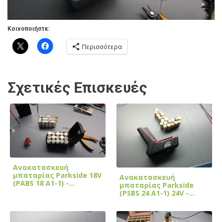
Κοινοποιήστε:
Περισσότερα
Σχετικές Επισκευές
Ανακατασκευή
μπαταρίας Parkside 18V
Ανακατασκευή
(PABS 18 A1-1) -…
μπαταρίας Parkside
(PSBS 24 A1-1) 24V -…