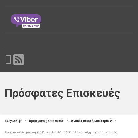
Πρόσφατες Επισκευές
easyLAB.gr
Πρόσφατες Επισκευές
Ανακατασκευή Μπαταριων
Ανακατασκευή μπαταρίας Parkside 18V – 1500mAh και αύξηση χωρητικότητας