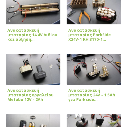
Ανακατασκευή
Ανακατασκευή
μπαταρίας 14.4V Λιθίου
μπαταρίας ParkSide
και αύξηση
X24V-1 KH 3170-1…
χωρητικότητας
Ανακατασκευή
Ανακατασκευή
μπαταρίας εργαλείου
μπαταρίας 24V - 1.5Ah
Metabo 12V - 2Ah
για Parkside…