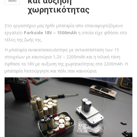
και αύξηση
ΜΑΪ
χωρητικότητας
Στο εργαστήριο μας ήρθε μπαταρία απο επαναφορτιζόμενο
εργαλείο
Parkside 18V – 1500mAh
η οποία είχε φθάσει στο
τέλος της ζωής της.
Η μπαταρία ανακατασκευάστηκε με αντικατάσταση των 15
στοιχείων με καινούρια 1,2V – 2200mAh και η τελική τάση
έφθασε τα 18V με αυξυση της χωρητικότητας στα 2200mAh. Η
μπαταρία λειτούργησε και πάλι σαν καινούρια.