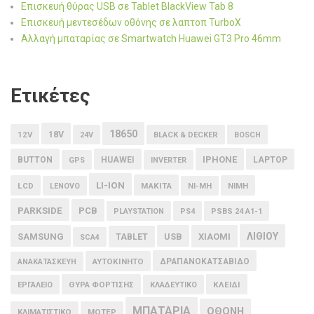
Επισκευή θύρας USB σε Tablet BlackView Tab 8
Επισκευή μεντεσέδων οθόνης σε λαπτοπ TurboX
Αλλαγή μπαταρίας σε Smartwatch Huawei GT3 Pro 46mm
Ετικέτες
18650
18V
12V
24V
BLACK & DECKER
BOSCH
IPHONE
BUTTON
HUAWEI
LAPTOP
GPS
INVERTER
LI-ION
LCD
MAKITA
LENOVO
NI-MH
NIMH
PARKSIDE
PCB
PLAYSTATION
PS4
PSBS 24 A1-1
ΛΙΘΙΟΥ
SAMSUNG
USB
XIAOMI
TABLET
SCA4
ΑΥΤΟΚΙΝΗΤΟ
ΔΡΑΠΑΝΟΚΑΤΣΑΒΙΔΟ
ΑΝΑΚΑΤΑΣΚΕΥΗ
ΘΥΡΑ ΦΟΡΤΙΣΗΣ
ΚΛΕΙΔΙ
ΕΡΓΑΛΕΙΟ
ΚΛΑΔΕΥΤΙΚΟ
ΜΠΑΤΑΡΙΑ
ΟΘΟΝΗ
ΚΛΙΜΑΤΙΣΤΙΚΟ
ΜΟΤΕΡ