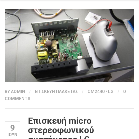
BY
ADMIN
/
ΕΠΙΣΚΕΥΗ ΠΛΑΚΕΤΑΣ
/
CM2440
•
LG
/
0
COMMENTS
Επισκευή micro
9
στερεοφωνικού
ΙΟΥΝ