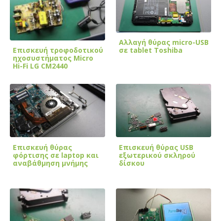
Αλλαγή θύρας micro-USB
Επισκευή τροφοδοτικού
σε tablet Toshiba
ηχοσυστήματος Micro
Hi-Fi LG CM2440
Επισκευή θύρας
Επισκευή θύρας USB
φόρτισης σε laptop και
εξωτερικού σκληρού
αναβάθμηση μνήμης
δίσκου