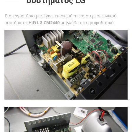
συστήματος LG
Στο εργαστήριο μας έγινε επισκευή micro στερεοφωνικού
συστήματος
HiFi LG CM2440
με βλάβη στο τροφοδοτικό.