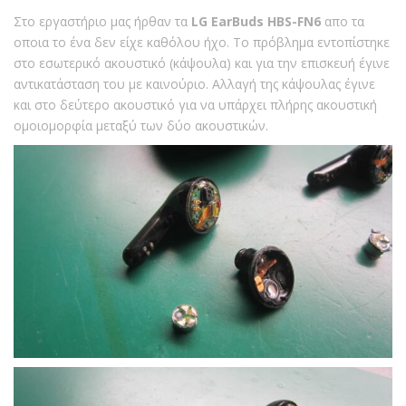
Στο εργαστήριο μας ήρθαν τα
LG EarBuds HBS-FN6
απο τα
οποια το ένα δεν είχε καθόλου ήχο. Το πρόβλημα εντοπίστηκε
στο εσωτερικό ακουστικό (κάψουλα) και για την επισκευή έγινε
αντικατάσταση του με καινούριο. Αλλαγή της κάψουλας έγινε
και στο δεύτερο ακουστικό για να υπάρχει πλήρης ακουστική
ομοιομορφία μεταξύ των δύο ακουστικών.