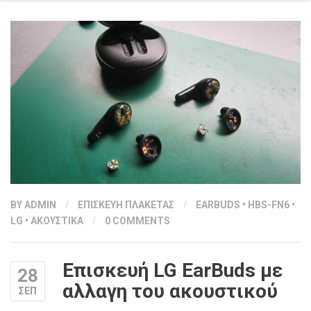
BY
ADMIN
/
ΕΠΙΣΚΕΥΗ ΠΛΑΚΕΤΑΣ
/
EARBUDS
•
HBS-FN6
•
LG
•
ΑΚΟΥΣΤΙΚΑ
/
0 COMMENTS
Επισκευή LG EarBuds με
28
αλλαγη του ακουστικού
ΣΕΠ