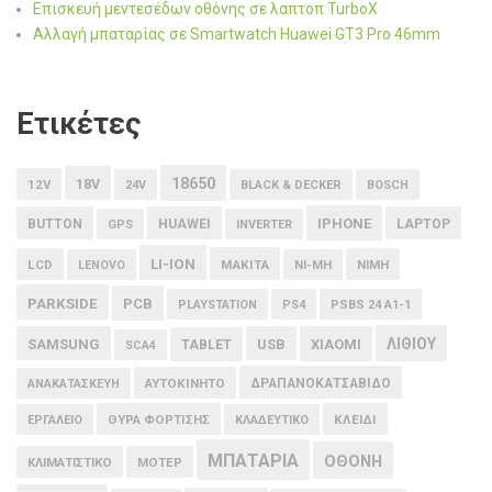
Επισκευή μεντεσέδων οθόνης σε λαπτοπ TurboX
Αλλαγή μπαταρίας σε Smartwatch Huawei GT3 Pro 46mm
Ετικέτες
18650
18V
12V
24V
BLACK & DECKER
BOSCH
IPHONE
BUTTON
HUAWEI
LAPTOP
GPS
INVERTER
LI-ION
LCD
MAKITA
LENOVO
NI-MH
NIMH
PARKSIDE
PCB
PLAYSTATION
PS4
PSBS 24 A1-1
ΛΙΘΙΟΥ
SAMSUNG
USB
XIAOMI
TABLET
SCA4
ΑΥΤΟΚΙΝΗΤΟ
ΔΡΑΠΑΝΟΚΑΤΣΑΒΙΔΟ
ΑΝΑΚΑΤΑΣΚΕΥΗ
ΘΥΡΑ ΦΟΡΤΙΣΗΣ
ΚΛΕΙΔΙ
ΕΡΓΑΛΕΙΟ
ΚΛΑΔΕΥΤΙΚΟ
ΜΠΑΤΑΡΙΑ
ΟΘΟΝΗ
ΚΛΙΜΑΤΙΣΤΙΚΟ
ΜΟΤΕΡ