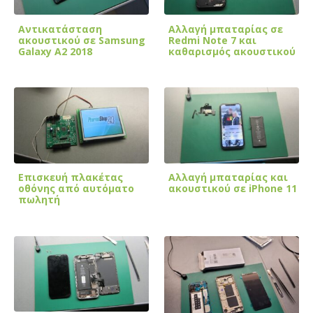
Αντικατάσταση
Αλλαγή μπαταρίας σε
ακουστικού σε Samsung
Redmi Note 7 και
Galaxy A2 2018
καθαρισμός ακουστικού
Επισκευή πλακέτας
Αλλαγή μπαταρίας και
οθόνης από αυτόματο
ακουστικού σε iPhone 11
πωλητή