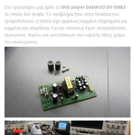
Στο εργαστήριο μας ήρθε το
DVD player DAEWOO DV-500ES
το οποίο δεν άναβε. Το πρόβλημα ήταν στην πλακέτα του
τροφοδοτικού, η οποία είχε εμφανώς καμμένα εξαρτήματα και
καμμένη την ασφάλεια. Για την επισκευή έγινε αντικατάσταση
πυκνωτών, πηνίου και αντιστάσεων στο υψηλής τάσης τμήμα
του κυκλώματος.