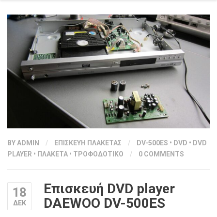
BY
ADMIN
/
ΕΠΙΣΚΕΥΗ ΠΛΑΚΕΤΑΣ
/
DV-500ES
•
DVD
•
DVD
PLAYER
•
ΠΛΑΚΕΤΑ
•
ΤΡΟΦΟΔΟΤΙΚΟ
/
0 COMMENTS
Επισκευή DVD player
18
DAEWOO DV-500ES
ΔΕΚ