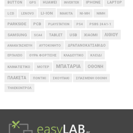
IPHONE
BUTTON
HUAWEI
LAPTOP
GPS
INVERTER
LI-ION
LCD
MAKITA
LENOVO
NI-MH
NIMH
PARKSIDE
PCB
PLAYSTATION
PS4
PSBS 24 A1-1
ΛΙΘΙΟΥ
SAMSUNG
USB
XIAOMI
TABLET
SCA4
ΑΥΤΟΚΙΝΗΤΟ
ΔΡΑΠΑΝΟΚΑΤΣΑΒΙΔΟ
ΑΝΑΚΑΤΑΣΚΕΥΗ
ΘΥΡΑ ΦΟΡΤΙΣΗΣ
ΚΛΕΙΔΙ
ΕΡΓΑΛΕΙΟ
ΚΛΑΔΕΥΤΙΚΟ
ΜΠΑΤΑΡΙΑ
ΟΘΟΝΗ
ΚΛΙΜΑΤΙΣΤΙΚΟ
ΜΟΤΕΡ
ΠΛΑΚΕΤΑ
ΠΟΝΤΙΚΙ
ΣΚΟΥΠΑΚΙ
ΣΠΑΣΜΕΝΗ ΟΘΟΝΗ
ΤΗΛΕΚΟΝΤΡΟΛ