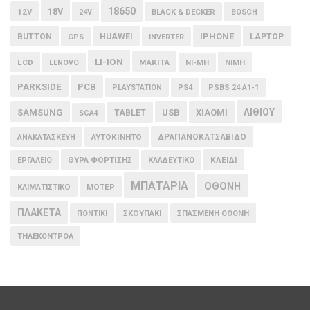
18650
18V
12V
24V
BLACK & DECKER
BOSCH
IPHONE
BUTTON
HUAWEI
LAPTOP
GPS
INVERTER
LI-ION
LCD
MAKITA
LENOVO
NI-MH
NIMH
PARKSIDE
PCB
PLAYSTATION
PS4
PSBS 24 A1-1
ΛΙΘΙΟΥ
SAMSUNG
USB
XIAOMI
TABLET
SCA4
ΑΥΤΟΚΙΝΗΤΟ
ΔΡΑΠΑΝΟΚΑΤΣΑΒΙΔΟ
ΑΝΑΚΑΤΑΣΚΕΥΗ
ΘΥΡΑ ΦΟΡΤΙΣΗΣ
ΚΛΕΙΔΙ
ΕΡΓΑΛΕΙΟ
ΚΛΑΔΕΥΤΙΚΟ
ΜΠΑΤΑΡΙΑ
ΟΘΟΝΗ
ΚΛΙΜΑΤΙΣΤΙΚΟ
ΜΟΤΕΡ
ΠΛΑΚΕΤΑ
ΠΟΝΤΙΚΙ
ΣΚΟΥΠΑΚΙ
ΣΠΑΣΜΕΝΗ ΟΘΟΝΗ
ΤΗΛΕΚΟΝΤΡΟΛ