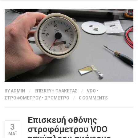
BY
ADMIN
/
ΕΠΙΣΚΕΥΗ ΠΛΑΚΕΤΑΣ
/
VDO
•
ΣΤΡΟΦΟΜΕΤΡΟΥ
•
ΩΡΟΜΕΤΡΟ
/
0 COMMENTS
Επισκευή οθόνης
3
στροφόμετρου VDO
ΜΑΪ