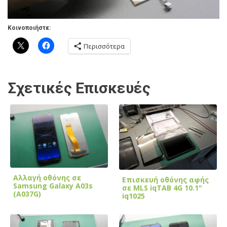
Κοινοποιήστε:
Περισσότερα
Σχετικές Επισκευές
Αλλαγή οθόνης σε
Επισκευή οθόνης αφής
Samsung Galaxy A03s
σε MLS iqTAB 4G 10.1"
(A037G)
iq1025