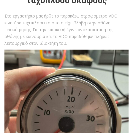
ταχύπλοου σκάφους
Στο εργαστήριο μας ήρθε το παρακάτω στροφόμετρο VDO
κινητήρα ταχυπλόου το οποίο είχε βλάβη στην οθόνη
ωρομέτρησης. Για την επισκευή έγινε αντικατάσταση της
οθόνης με καινούρια και το VDO παραδόθηκε πλήρως
λειτουργικό στον ιδιοκτήτη του.