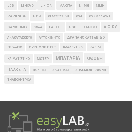
LI-ION
LCD
MAKITA
LENOVO
NI-MH
NIMH
PARKSIDE
PCB
PLAYSTATION
PS4
PSBS 24 A1-1
ΛΙΘΙΟΥ
SAMSUNG
USB
XIAOMI
TABLET
SCA4
ΑΥΤΟΚΙΝΗΤΟ
ΔΡΑΠΑΝΟΚΑΤΣΑΒΙΔΟ
ΑΝΑΚΑΤΑΣΚΕΥΗ
ΘΥΡΑ ΦΟΡΤΙΣΗΣ
ΚΛΕΙΔΙ
ΕΡΓΑΛΕΙΟ
ΚΛΑΔΕΥΤΙΚΟ
ΜΠΑΤΑΡΙΑ
ΟΘΟΝΗ
ΚΛΙΜΑΤΙΣΤΙΚΟ
ΜΟΤΕΡ
ΠΛΑΚΕΤΑ
ΠΟΝΤΙΚΙ
ΣΚΟΥΠΑΚΙ
ΣΠΑΣΜΕΝΗ ΟΘΟΝΗ
ΤΗΛΕΚΟΝΤΡΟΛ