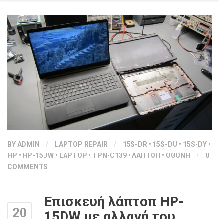
BY
ADMIN
/
LAPTOP REPAIR
/
15S-DR
•
15S-DU
•
15S-DY
•
HP
•
HP-15DW
•
LAPTOP
•
TPN-C139
•
ΛΑΠΤΟΠ
•
ΟΘΟΝΗ
/
0
COMMENTS
Επισκευή λάπτοπ HP-
20
15DW με αλλαγή του