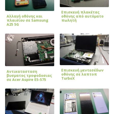
Επισκευή πλακέτας
Αλλαγή οθόνης και
οθόνης από αυτόματο
πλαισίου σε Samsung
πωλητή
A25 5G
Επισκευή μεντεσέδων
Αντικατασταση
οθόνης σε λαπτοπ
βυσματος τροφοδοσιας
TurboX
σε Acer Aspire Ε5-575