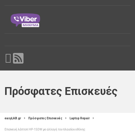
Πρόσφατες Επισκευές
easyLAB.gr
Πρόσφατες Επισκευές
Laptop Repair
Επισκευή λάπτοπ HP-15DW με αλλαγή του πλαισίου οθόνης