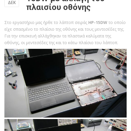
ΔΕΚ
πλαισίου οθόνης
Στο εργαστήριο μας ήρθε το λάπτοπ σειράς
HP-15DW
το οποίο
είχε σπασμένο το πλαίσιο της οθόνης και τους μεντεσέδες της.
Για την επισκευή αλλάχθηκαν τα πλαστικά καλύματα της
οθόνης, οι μεντεσέδες της και το κάτω πλαίσιο του λάπτοπ.