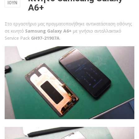
ΙΟΥΝ
A6+
Στο εργαστήριο μας πραγματοποιήθηκε αντικατάσταση οθόνης
σε κινητό
Samsung Galaxy A6+
με γνήσιο ανταλλακτικό
Service Pack
GH97-21907A
.