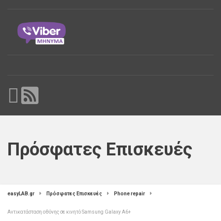
Πρόσφατες Επισκευές
easyLAB.gr
Πρόσφατες Επισκευές
Phone repair
Αντικατάσταση οθόνης σε κινητό Samsung Galaxy A6+