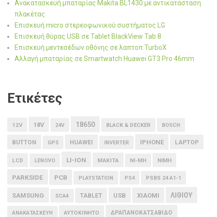
Ανακατασκευή μπαταρίας Makita BL1430 με αντικατάσταση
πλακέτας
Επισκευή micro στερεοφωνικού συστήματος LG
Επισκευή θύρας USB σε Tablet BlackView Tab 8
Επισκευή μεντεσέδων οθόνης σε λαπτοπ TurboX
Αλλαγή μπαταρίας σε Smartwatch Huawei GT3 Pro 46mm
Ετικέτες
18650
18V
12V
24V
BLACK & DECKER
BOSCH
IPHONE
BUTTON
HUAWEI
LAPTOP
GPS
INVERTER
LI-ION
LCD
MAKITA
LENOVO
NI-MH
NIMH
PARKSIDE
PCB
PLAYSTATION
PS4
PSBS 24 A1-1
ΛΙΘΙΟΥ
SAMSUNG
USB
XIAOMI
TABLET
SCA4
ΑΥΤΟΚΙΝΗΤΟ
ΔΡΑΠΑΝΟΚΑΤΣΑΒΙΔΟ
ΑΝΑΚΑΤΑΣΚΕΥΗ