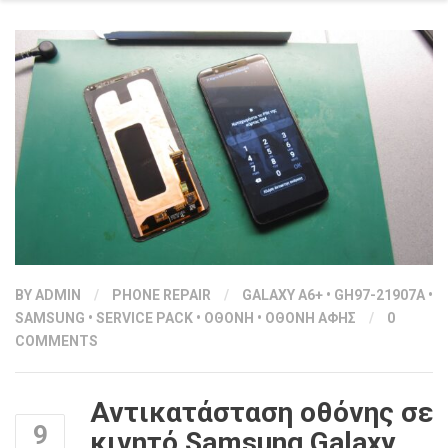
BY
ADMIN
/
PHONE REPAIR
/
GALAXY A6+
•
GH97-21907A
•
SAMSUNG
•
SERVICE PACK
•
ΟΘΟΝΗ
•
ΟΘΟΝΗ ΑΦΗΣ
/
0
COMMENTS
Αντικατάσταση οθόνης σε
9
κινητό Samsung Galaxy