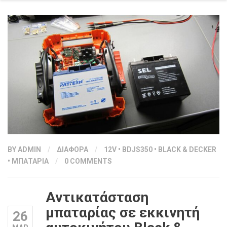
BY
ADMIN
/
ΔΙΑΦΟΡΑ
/
12V
•
BDJS350
•
BLACK & DECKER
•
ΜΠΑΤΑΡΙΑ
/
0 COMMENTS
Αντικατάσταση
μπαταρίας σε εκκινητή
26