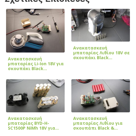
Ανακατασκευή
μπαταρίας Λιθίου 18V σε
σκουπάκι Black…
Ανακατασκευή
μπαταρίας Li-Ion 18V για
σκουπάκι Black…
Ανακατασκευή
Ανακατασκευή
μπαταρίας BYD-H-
μπαταρίας Λιθίου για
SC1500P NiMh 18V για…
σκουπάπι Black &…