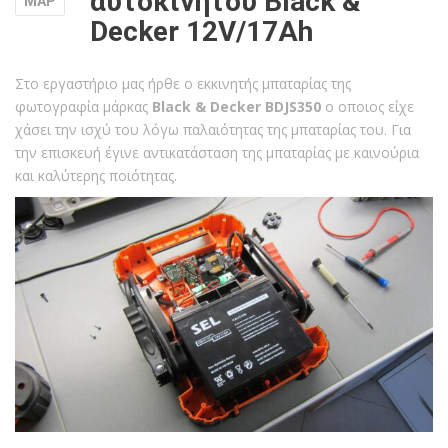
αυτοκινήτου Black &
ΜΑΡ
Decker 12V/17Ah
Στο εργαστήριο μας ήρθε ο εκκινητής μπαταρίας της
φωτογραφία μάρκας
Black & Decker BDJS350
ο οποιος είχε
χάσει την ισχύ του λόγω παλαιότητας της μπαταρίας του. Για
την επισκευή έγινε αντικατάσταση της μπαταρίας με καινούρια
και καλύτερης ποιότητας.