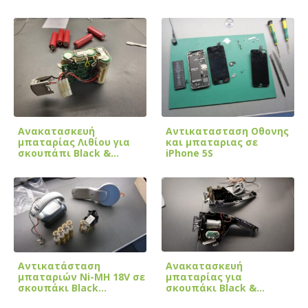
Ανακατασκευή
Αντικατασταση Οθονης
μπαταρίας Λιθίου για
και μπαταριας σε
σκουπάπι Black &…
iPhone 5S
Ανακατασκευή
Αντικατάσταση
μπαταρίας για
μπαταριών Ni-MH 18V σε
σκουπάκι Black &
σκουπάκι Black…
Decker…