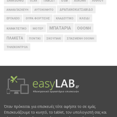
ΛΙΘΙΟΥ
SAMSUNG
USB
XIAOMI
TABLET
SCA4
ΑΥΤΟΚΙΝΗΤΟ
ΔΡΑΠΑΝΟΚΑΤΣΑΒΙΔΟ
ΑΝΑΚΑΤΑΣΚΕΥΗ
ΘΥΡΑ ΦΟΡΤΙΣΗΣ
ΚΛΕΙΔΙ
ΕΡΓΑΛΕΙΟ
ΚΛΑΔΕΥΤΙΚΟ
ΜΠΑΤΑΡΙΑ
ΟΘΟΝΗ
ΚΛΙΜΑΤΙΣΤΙΚΟ
ΜΟΤΕΡ
ΠΛΑΚΕΤΑ
ΠΟΝΤΙΚΙ
ΣΚΟΥΠΑΚΙ
ΣΠΑΣΜΕΝΗ ΟΘΟΝΗ
ΤΗΛΕΚΟΝΤΡΟΛ
Όταν πρόκειται για επισκευές τότε αφήστε το σε εμάς.
Επισκευάζουμε το κινητό, το tablet, τον υπολογιστή σας και