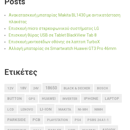
Posts
Ανακατασκευή μπαταρίας Makita BL1430 με αντικατάσταση
πλακέτας
Επισκευή micro στερεοφωνικού συστήματος LG
Επισκευή θύρας USB σε Tablet BlackView Tab 8
Επισκευή μεντεσέδων οθόνης σε λαπτοπ TurboX
Αλλαγή μπαταρίας σε Smartwatch Huawei GT3 Pro 46mm
Ετικέτες
18650
18V
12V
24V
BLACK & DECKER
BOSCH
IPHONE
BUTTON
HUAWEI
LAPTOP
GPS
INVERTER
LI-ION
LCD
MAKITA
LENOVO
NI-MH
NIMH
PARKSIDE
PCB
PLAYSTATION
PS4
PSBS 24 A1-1