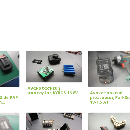
Ανακατασκευή
Ανακατασκευή
μπαταρίας KYROS 16.8V
Side PAP
μπαταρίας ParkSi
ση…
18-1.5 A1