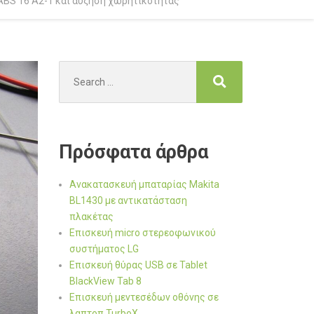
ABS 16 A2-1 και αύξηση χωρητικότητας
Search
for:
Πρόσφατα άρθρα
Ανακατασκευή μπαταρίας Makita
BL1430 με αντικατάσταση
πλακέτας
Επισκευή micro στερεοφωνικού
συστήματος LG
Επισκευή θύρας USB σε Tablet
BlackView Tab 8
Επισκευή μεντεσέδων οθόνης σε
λαπτοπ TurboX