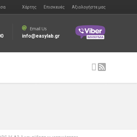
ισα
Χάρτης
Επισκευές
Αξιολογήστε μας
Email Us
00
info@easylab.gr