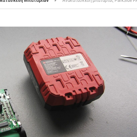
ακατασκευή Μπαταριων
Ανακατασκευή μπαταρίας ParkSide P