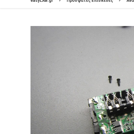
easyLAB.gr
Πρόσφατες Επισκευές
Αν