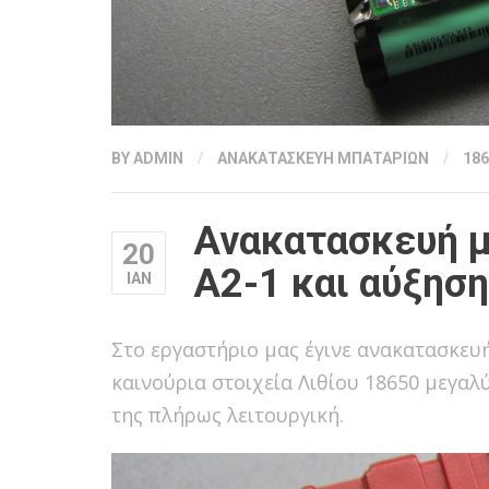
BY
ADMIN
/
ΑΝΑΚΑΤΑΣΚΕΥΗ ΜΠΑΤΑΡΙΩΝ
/
186
Ανακατασκευή μ
20
A2-1 και αύξησ
ΙΑΝ
Στο εργαστήριο μας έγινε ανακατασκε
καινούρια στοιχεία Λιθίου 18650 μεγα
της πλήρως λειτουργική.