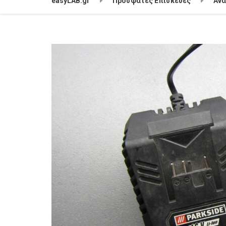
easyLAB.gr
Πρόσφατες Επισκευές
Αν