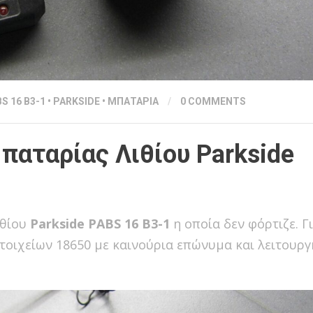
S 16 Β3-1
•
PARKSIDE
•
ΜΠΑΤΑΡΙΑ
/
0 COMMENTS
παταρίας Λιθίου Parkside
ιθίου
Parkside PABS 16 Β3-1
η οποία δεν φόρτιζε. Γ
στοιχείων 18650 με καινούρια επώνυμα και λειτουρ