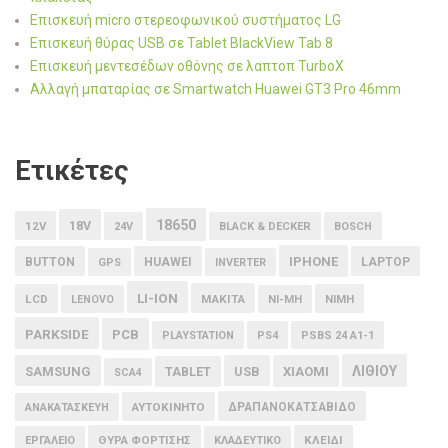
Επισκευή micro στερεοφωνικού συστήματος LG
Επισκευή θύρας USB σε Tablet BlackView Tab 8
Επισκευή μεντεσέδων οθόνης σε λαπτοπ TurboX
Αλλαγή μπαταρίας σε Smartwatch Huawei GT3 Pro 46mm
Ετικέτες
18650
18V
12V
24V
BLACK & DECKER
BOSCH
IPHONE
BUTTON
HUAWEI
LAPTOP
GPS
INVERTER
LI-ION
LCD
MAKITA
LENOVO
NI-MH
NIMH
PARKSIDE
PCB
PLAYSTATION
PS4
PSBS 24 A1-1
ΛΙΘΙΟΥ
SAMSUNG
USB
XIAOMI
TABLET
SCA4
ΑΥΤΟΚΙΝΗΤΟ
ΔΡΑΠΑΝΟΚΑΤΣΑΒΙΔΟ
ΑΝΑΚΑΤΑΣΚΕΥΗ
ΘΥΡΑ ΦΟΡΤΙΣΗΣ
ΚΛΕΙΔΙ
ΕΡΓΑΛΕΙΟ
ΚΛΑΔΕΥΤΙΚΟ