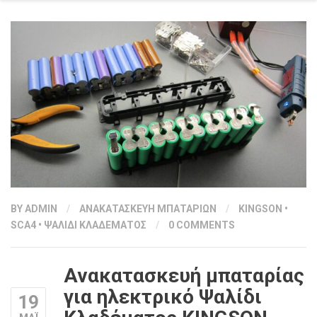
BY
ADMIN
/
ΑΝΑΚΑΤΑΣΚΕΥΗ ΜΠΑΤΑΡΙΩΝ
/
KINGSON
•
SCA4
•
ΨΑΛΙΔΙ ΚΛΑΔΕΜΑΤΟΣ
/
0 COMMENTS
Ανακατασκευή μπαταρίας
για ηλεκτρικό Ψαλίδι
19