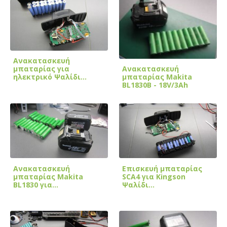
Ανακατασκευή
Ανακατασκευή
μπαταρίας για
μπαταρίας Makita
ηλεκτρικό Ψαλίδι…
BL1830B - 18V/3Ah
Ανακατασκευή
Επισκευή μπαταρίας
μπαταρίας Makita
SCA4 για Kingson
BL1830 για
Ψαλίδι…
δραπανοκατσάβιδο