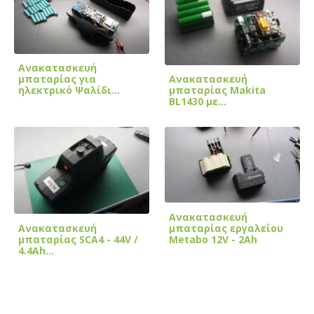
Ανακατασκευή
Ανακατασκευή
μπαταρίας για
μπαταρίας Makita
ηλεκτρικό Ψαλίδι
BL1430 με…
Κλαδέματος
Ανακατασκευή
Ανακατασκευή
μπαταρίας εργαλείου
μπαταρίας SCA4 - 44V /
Metabo 12V - 2Ah
4.4Ah…