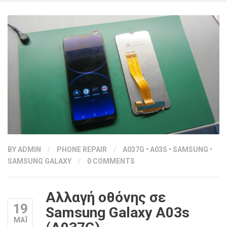
BY
ADMIN
/
PHONE REPAIR
/
A037G
•
A03S
•
SAMSUNG
•
SAMSUNG GALAXY
/
0 COMMENTS
Αλλαγή οθόνης σε
19
Samsung Galaxy A03s
ΜΑΪ