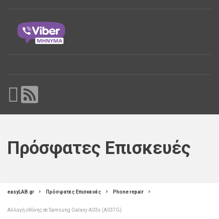
Πρόσφατες Επισκευές
easyLAB.gr
Πρόσφατες Επισκευές
Phone repair
Αλλαγή οθόνης σε Samsung Galaxy A03s (A037G)