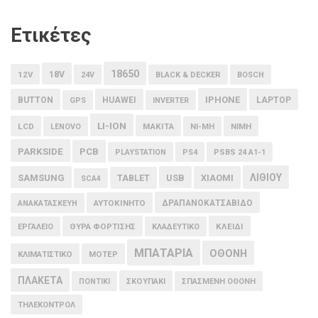
Ετικέτες
18650
18V
12V
24V
BLACK & DECKER
BOSCH
IPHONE
BUTTON
HUAWEI
LAPTOP
GPS
INVERTER
LI-ION
LCD
MAKITA
LENOVO
NI-MH
NIMH
PARKSIDE
PCB
PLAYSTATION
PS4
PSBS 24 A1-1
ΛΙΘΙΟΥ
SAMSUNG
USB
XIAOMI
TABLET
SCA4
ΑΥΤΟΚΙΝΗΤΟ
ΔΡΑΠΑΝΟΚΑΤΣΑΒΙΔΟ
ΑΝΑΚΑΤΑΣΚΕΥΗ
ΘΥΡΑ ΦΟΡΤΙΣΗΣ
ΚΛΕΙΔΙ
ΕΡΓΑΛΕΙΟ
ΚΛΑΔΕΥΤΙΚΟ
ΜΠΑΤΑΡΙΑ
ΟΘΟΝΗ
ΚΛΙΜΑΤΙΣΤΙΚΟ
ΜΟΤΕΡ
ΠΛΑΚΕΤΑ
ΠΟΝΤΙΚΙ
ΣΚΟΥΠΑΚΙ
ΣΠΑΣΜΕΝΗ ΟΘΟΝΗ
ΤΗΛΕΚΟΝΤΡΟΛ