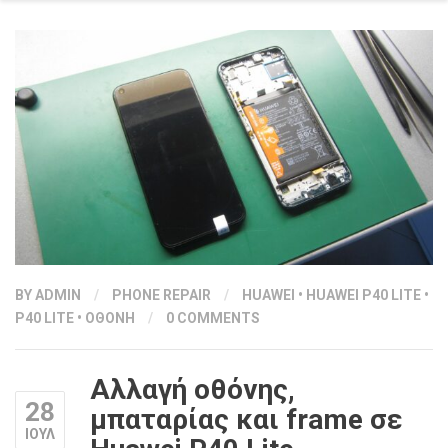
BY
ADMIN
/
PHONE REPAIR
/
HUAWEI
•
HUAWEI P40 LITE
•
P40 LITE
•
ΟΘΟΝΗ
/
0 COMMENTS
Αλλαγή οθόνης,
28
μπαταρίας και frame σε
ΙΟΥΛ