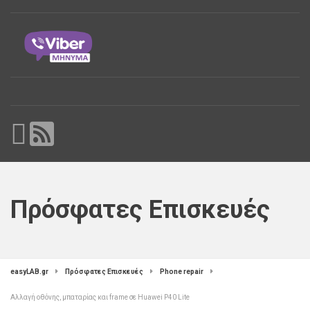
Πρόσφατες Επισκευές
easyLAB.gr
Πρόσφατες Επισκευές
Phone repair
Αλλαγή οθόνης, μπαταρίας και frame σε Huawei P40 Lite