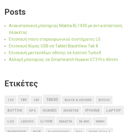
Posts
Ανακατασκευή μπαταρίας Makita BL1430 με αντικατάσταση
πλακέτας
Επισκευή micro στερεοφωνικού συστήματος LG
Επισκευή θύρας USB σε Tablet BlackView Tab 8
Επισκευή μεντεσέδων οθόνης σε λαπτοπ TurboX
Αλλαγή μπαταρίας σε Smartwatch Huawei GT3 Pro 46mm
Ετικέτες
18650
18V
12V
24V
BLACK & DECKER
BOSCH
IPHONE
BUTTON
HUAWEI
LAPTOP
GPS
INVERTER
LI-ION
LCD
MAKITA
LENOVO
NI-MH
NIMH
PARKSIDE
PCB