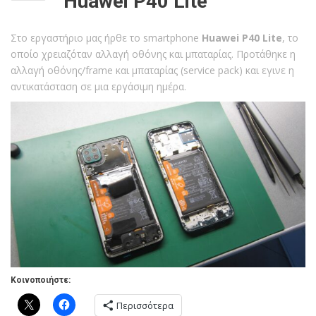
Huawei P40 Lite
Στο εργαστήριο μας ήρθε το smartphone
Huawei P40 Lite
, το
οποίο χρειαζόταν αλλαγή οθόνης και μπαταρίας. Προτάθηκε η
αλλαγή οθόνης/frame και μπαταρίας (service pack) και εγινε η
αντικατάσταση σε μια εργάσιμη ημέρα.
Κοινοποιήστε:
Περισσότερα