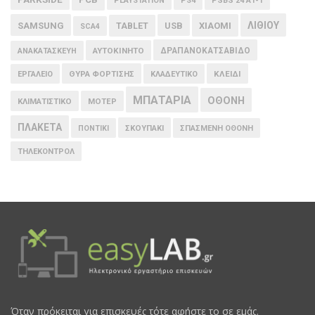
PLAYSTATION
PS4
PSBS 24 A1-1
ΛΙΘΙΟΥ
SAMSUNG
USB
XIAOMI
TABLET
SCA4
ΑΥΤΟΚΙΝΗΤΟ
ΔΡΑΠΑΝΟΚΑΤΣΑΒΙΔΟ
ΑΝΑΚΑΤΑΣΚΕΥΗ
ΘΥΡΑ ΦΟΡΤΙΣΗΣ
ΚΛΕΙΔΙ
ΕΡΓΑΛΕΙΟ
ΚΛΑΔΕΥΤΙΚΟ
ΜΠΑΤΑΡΙΑ
ΟΘΟΝΗ
ΚΛΙΜΑΤΙΣΤΙΚΟ
ΜΟΤΕΡ
ΠΛΑΚΕΤΑ
ΠΟΝΤΙΚΙ
ΣΚΟΥΠΑΚΙ
ΣΠΑΣΜΕΝΗ ΟΘΟΝΗ
ΤΗΛΕΚΟΝΤΡΟΛ
Όταν πρόκειται για επισκευές τότε αφήστε το σε εμάς.