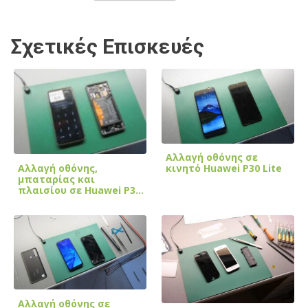
Σχετικές Επισκευές
Αλλαγή οθόνης σε
Αλλαγή οθόνης,
κινητό Huawei P30 Lite
μπαταρίας και
πλαισίου σε Huawei P30
Pro
Αλλαγή οθόνης σε