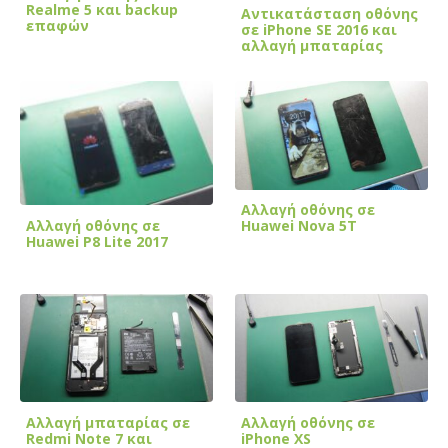
Realme 5 και backup
Αντικατάσταση οθόνης
επαφών
σε iPhone SE 2016 και
αλλαγή μπαταρίας
Αλλαγή οθόνης σε
Αλλαγή οθόνης σε
Huawei Nova 5T
Huawei P8 Lite 2017
Αλλαγή μπαταρίας σε
Αλλαγή οθόνης σε
Redmi Note 7 και
iPhone XS