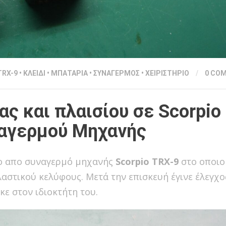
TRX-9
•
ΚΛΕΙΔΙ
•
ΜΠΑΤΑΡΙΑ
•
ΣΥΝΑΓΕΡΜΟΣ
•
ΧΕΙΡΙΣΤΗΡΙΟ
/
0 CO
ς και πλαισίου σε Scorpio
ναγερμού Μηχανής
ιο απο συναγερμό μηχανής
Scorpio TRX-9
στο οποιο 
λαστικού κελύφους. Μετά την επισκευή έγινε έλεγχο
κε στον ιδιοκτήτη του.