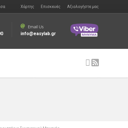
ισα
Χάρτης
Επισκευές
Αξιολογήστε μας
Email Us
00
info@easylab.gr