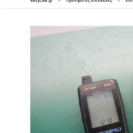
easyLAB.gr
Πρόσφατες Επισκευές
Επι