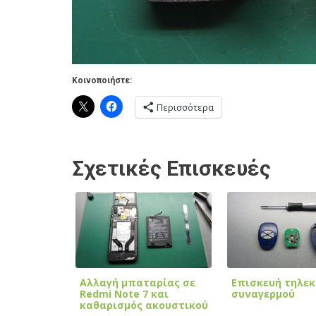
Κοινοποιήστε:
Περισσότερα
Σχετικές Επισκευές
Αλλαγή μπαταρίας σε
Επισκευή τηλε
Redmi Note 7 και
συναγερμού
καθαρισμός ακουστικού