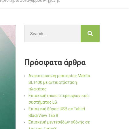
Χειριστήριο Συναγερμού Μηχανής
Search
for:
Πρόσφατα άρθρα
Ανακατασκευή μπαταρίας Makita
BL1430 με αντικατάσταση
πλακέτας
Επισκευή micro στερεοφωνικού
συστήματος LG
Επισκευή θύρας USB σε Tablet
BlackView Tab 8
Επισκευή μεντεσέδων οθόνης σε
λαπτοπ TurboX