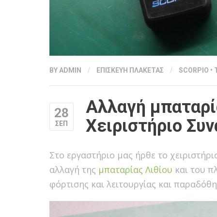
BY
ADMIN
/
ΕΠΙΣΚΕΥΗ ΠΛΑΚΕΤΑΣ
/
SCORPIO
•
Αλλαγή μπαταρία
28
Χειριστήριο Συ
ΣΕΠ
Στο εργαστήριο μας ήρθε το χειριστήρ
αλλαγή της
μπαταρίας Λιθίου
και του π
φόρτισης και λειτουργίας και παραδόθη