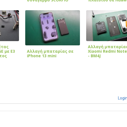
Pro
έτας
Αλλαγή μπαταρία
Αλλαγή μπαταρίας σε
E με E3
Xiaomi Redmi Note
iPhone 13 mini
τος
- BM4J
Logi