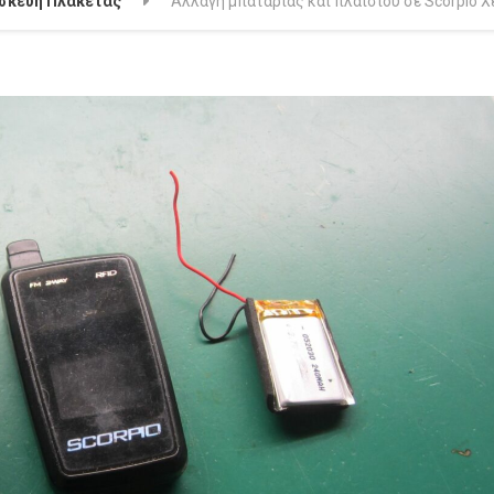
σκευή Πλακέτας
Αλλαγή μπαταρίας και πλαισίου σε Scorpio 