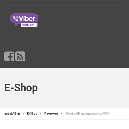
E-Shop
easyLAB.gr
E-Shop
Προϊόντα
Οθόνη LCD για στροφόμετρο VDO