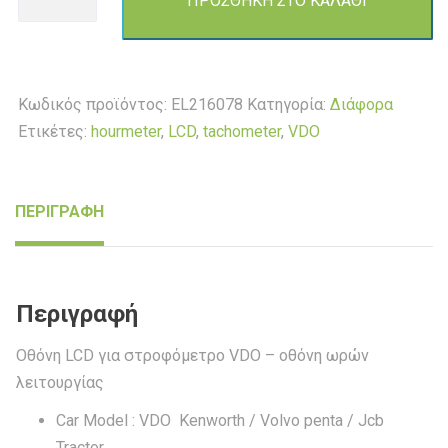
ΠΡΟΣΘΗΚΗ ΣΤΟ ΚΑΛΑΘΙ
LCD
για
στροφόμετρο
VDO
Κωδικός προϊόντος:
EL216078
Κατηγορία:
Διάφορα
ποσότητα
Ετικέτες:
hourmeter
,
LCD
,
tachometer
,
VDO
ΠΕΡΙΓΡΑΦΗ
Περιγραφή
Οθόνη LCD για στροφόμετρο VDO – οθόνη ωρών
λειτουργίας
Car Model : VDO Kenworth / Volvo penta / Jcb
Tractor