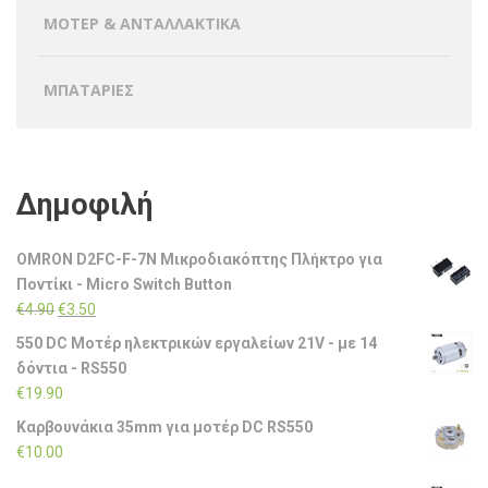
ΜΟΤΕΡ & ΑΝΤΑΛΛΑΚΤΙΚΑ
ΜΠΑΤΑΡΙΕΣ
Δημοφιλή
OMRON D2FC-F-7N Μικροδιακόπτης Πλήκτρο για
Ποντίκι - Micro Switch Button
Original
Η
€
4.90
€
3.50
price
τρέχουσα
550 DC Μοτέρ ηλεκτρικών εργαλείων 21V - με 14
was:
τιμή
δόντια - RS550
€4.90.
είναι:
€
19.90
€3.50.
Καρβουνάκια 35mm για μοτέρ DC RS550
€
10.00