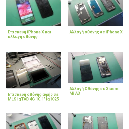
Επισκευή iPhone X και
Αλλαγή οθόνης σε iPhone X
αλλαγή οθόνης
Αλλαγή Οθόνης σε Xiaomi
Mi A3
Επισκευή οθόνης αφής σε
MLS iqTAB 4G 10.1" iq1025