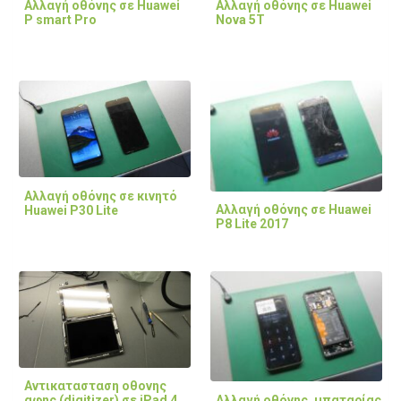
Αλλαγή οθόνης σε Huawei
Αλλαγή οθόνης σε Huawei
P smart Pro
Nova 5T
Αλλαγή οθόνης σε κινητό
Αλλαγή οθόνης σε Huawei
Huawei P30 Lite
P8 Lite 2017
Αντικατασταση οθονης
Αλλαγή οθόνης, μπαταρίας
αφης (digitizer) σε iPad 4