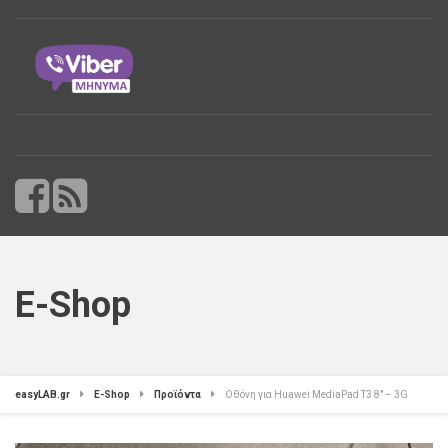
E-Shop
easyLAB.gr
E-Shop
Προϊόντα
Οθόνη για Huawei MediaPad T3 8″ – 3G