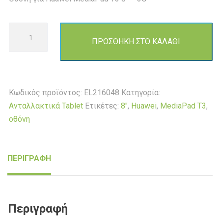
Οθόνη
ΠΡΟΣΘΗΚΗ ΣΤΟ ΚΑΛΑΘΙ
για
Huawei
MediaPad
T3
Κωδικός προϊόντος:
EL216048
Κατηγορία:
8"
Ανταλλακτικά Tablet
Ετικέτες:
8"
,
Huawei
,
MediaPad T3
,
-
οθόνη
3G
ποσότητα
ΠΕΡΙΓΡΑΦΗ
Περιγραφή