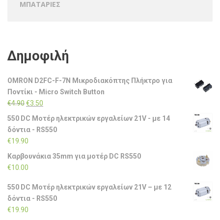
ΜΠΑΤΑΡΙΕΣ
Δημοφιλή
OMRON D2FC-F-7N Μικροδιακόπτης Πλήκτρο για
Ποντίκι - Micro Switch Button
Original
Η
€
4.90
€
3.50
price
τρέχουσα
550 DC Μοτέρ ηλεκτρικών εργαλείων 21V - με 14
was:
τιμή
δόντια - RS550
€4.90.
είναι:
€
19.90
€3.50.
Καρβουνάκια 35mm για μοτέρ DC RS550
€
10.00
550 DC Μοτέρ ηλεκτρικών εργαλείων 21V – με 12
δόντια - RS550
€
19.90