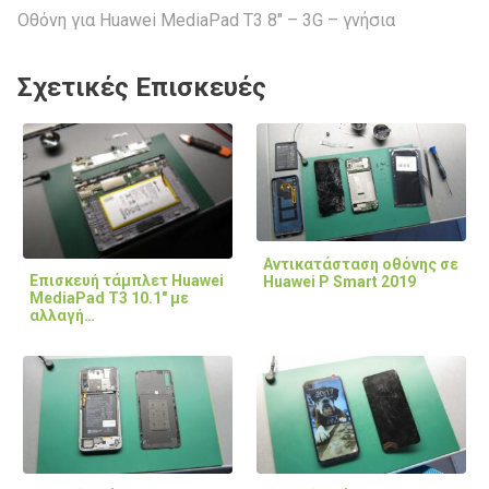
Οθόνη για Huawei MediaPad T3 8″ – 3G – γνήσια
Σχετικές Επισκευές
Αντικατάσταση οθόνης σε
Επισκευή τάμπλετ Huawei
Huawei P Smart 2019
MediaPad T3 10.1" με
αλλαγή…