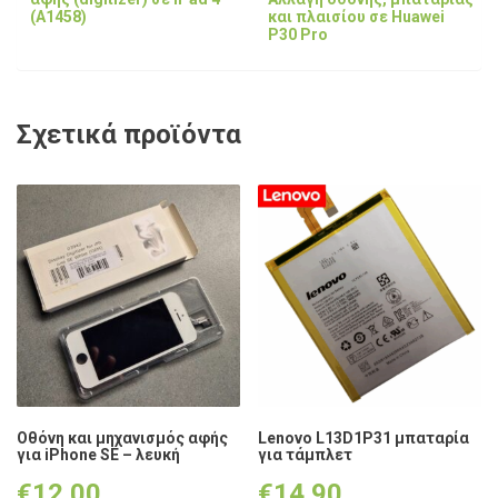
και πλαισίου σε Huawei
(A1458)
P30 Pro
Σχετικά προϊόντα
Οθόνη και μηχανισμός αφής
Lenovo L13D1P31 μπαταρία
για iPhone SE – λευκή
για τάμπλετ
€
12.00
€
14.90