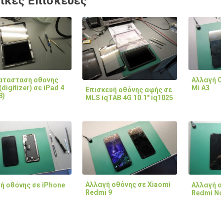
ικές Επισκευές
ατασταση οθονης
Αλλαγή 
digitizer) σε iPad 4
Mi A3
Επισκευή οθόνης αφής σε
8)
MLS iqTAB 4G 10.1" iq1025
Αλλαγή οθόνης σε Xiaomi
ή οθόνης σε iPhone
Αλλαγή ο
Redmi 9
Redmi No