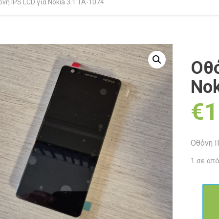
νη IPS LCD για Nokia 3.1 TA-1074
Οθό
Nok
€
1
Οθόνη I
1 σε απ
Οθόνη
IPS
LCD