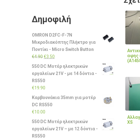
Σχετ
Δημοφιλή
OMRON D2FC-F-7N
Μικροδιακόπτης Πλήκτρο για
Ποντίκι - Micro Switch Button
Αντικ
αφης (
Original
Η
€
4.90
€
3.50
(A145
price
τρέχουσα
550 DC Μοτέρ ηλεκτρικών
was:
τιμή
εργαλείων 21V - με 14 δόντια -
€4.90.
είναι:
RS550
€3.50.
€
19.90
Καρβουνάκια 35mm για μοτέρ
DC RS550
€
10.00
Αλλαγ
550 DC Μοτέρ ηλεκτρικών
XS
εργαλείων 21V – με 12 δόντια -
RS550