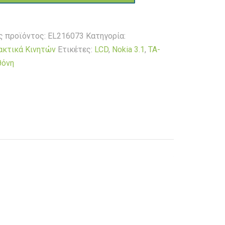
ς προϊόντος:
EL216073
Κατηγορία:
ακτικά Κινητών
Ετικέτες:
LCD
,
Nokia 3.1
,
TA-
θόνη
τα