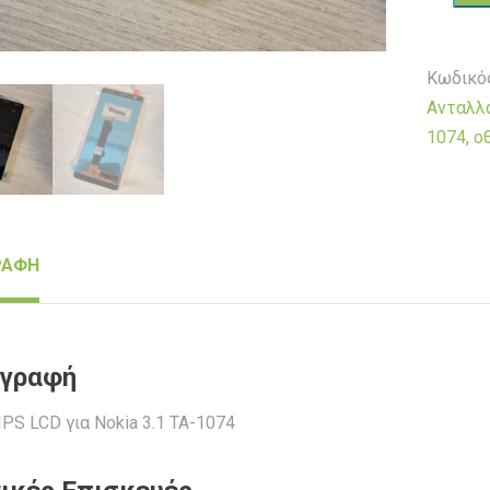
για
Nokia
Κωδικό
3.1
Ανταλλ
TA-
1074
,
ο
1074
ποσότη
ΡΑΦΗ
ιγραφή
IPS LCD για Nokia 3.1 TA-1074