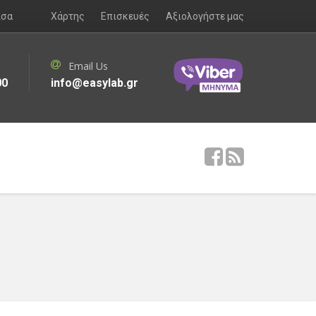
ισα
Χάρτης
Επισκευές
Αξιολογήστε μας
Email Us
00
info@easylab.gr