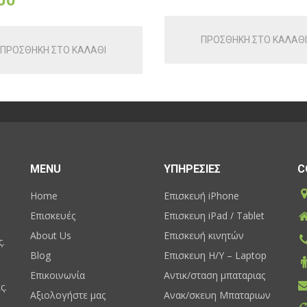
00
ΠΡΟΣΘΗΚΗ ΣΤΟ ΚΑΛΑΘΙ
ΠΡΟΣΘΗΚΗ ΣΤΟ ΚΑΛΑΘΙ
MENU
ΥΠΗΡΕΣΙΕΣ
C
Home
Επισκευή iPhone
Επισκευές
Επισκευη iPad / Tablet
About Us
Επισκευή κινητών
ς.
Blog
Επισκευη H/Y – Laptop
Επικοινωνία
Αντικ/σταση μπαταριας
ς.
Αξιολογήστε μας
Ανακ/σκευη Μπαταριων