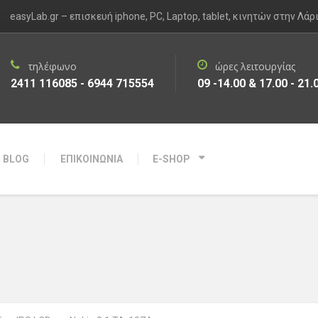
easyLab.gr – επισκευή iphone, PC, Laptop, tablet, κινητών στην Λάρ
τηλέφωνο
ώρες λειτουργίας
2411 116085 - 6944 715554
09 -14.00 & 17.00 - 21.
BLOG
ΕΠΙΚΟΙΝΩΝΙΑ
E-SHOP