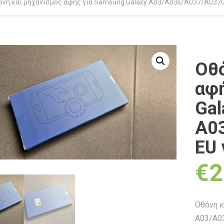
όνη και μηχανισμός αφής για Samsung Galaxy A03/A03s/A037/A037G-
Οθό
αφή
Gal
A0
EU 
€
2
Οθόνη κ
A03/A03