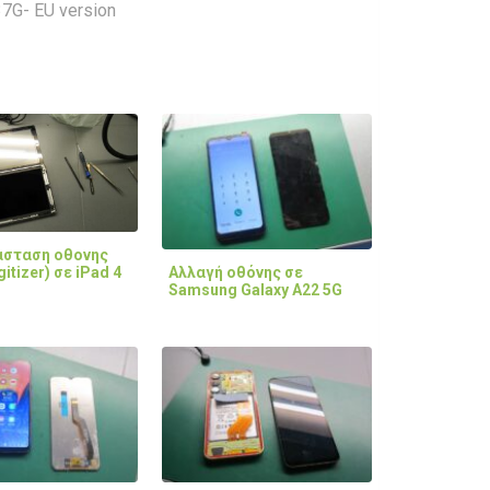
7G- EU version
ασταση οθονης
Αλλαγή οθόνης σε
itizer) σε iPad 4
Samsung Galaxy A22 5G