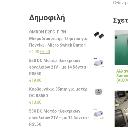
Οθόνη 
Δημοφιλή
Σχετ
OMRON D2FC-F-7N
Μικροδιακόπτης Πλήκτρο για
Ποντίκι - Micro Switch Button
Original
Η
€
4.90
€
3.50
price
τρέχουσα
550 DC Μοτέρ ηλεκτρικών
was:
τιμή
εργαλείων 21V - με 14 δόντια -
Αλλαγ
€4.90.
είναι:
RS550
Samsu
€3.50.
(A037
€
19.90
Καρβουνάκια 35mm για μοτέρ
DC RS550
€
10.00
550 DC Μοτέρ ηλεκτρικών
εργαλείων 21V – με 12 δόντια -
RS550