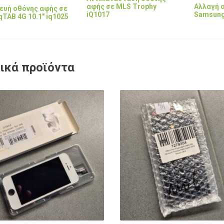
Αλλαγή ο
αφής σε MLS Trophy
ευή οθόνης αφής σε
Samsung
iQ1017
qTAB 4G 10.1" iq1025
ικά προϊόντα