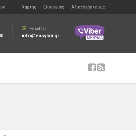
ισα
Χάρτης
Επισκευές
Αξιολογήστε μας
Email Us
00
info@easylab.gr