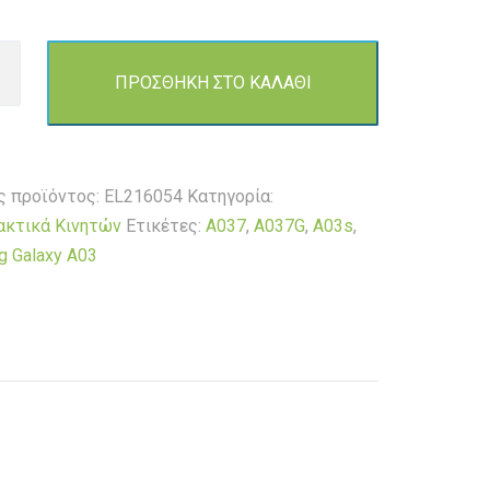
ΠΡΟΣΘΗΚΗ ΣΤΟ ΚΑΛΑΘΙ
σμός
ς προϊόντος:
EL216054
Κατηγορία:
ng
ακτικά Κινητών
Ετικέτες:
A037
,
A037G
,
A03s
,
 Galaxy A03
3s/A037/A037G-
τα