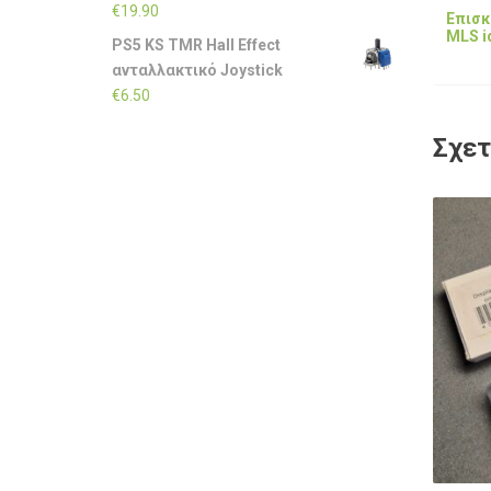
€
19.90
Επισκ
MLS i
PS5 KS TMR Hall Effect
ανταλλακτικό Joystick
€
6.50
Σχετ