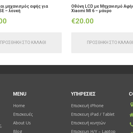
αι μηχανισμός αφής για
Οθόνη LCD με Μηχανισμό Αφής
SE – λευκή
Xiaomi MI 6 – μάυρο
00
€
20.00
ΠΡΟΣΘΗΚΗ ΣΤΟ ΚΑΛΑΘΙ
ΠΡΟΣΘΗΚΗ ΣΤΟ ΚΑΛΑΘΙ
MENU
ΥΠΗΡΕΣΙΕΣ
C
Home
Επισκευή iPhone
Επισκευές
Επισκευη iPad / Tablet
About Us
Επισκευή κινητών
ς.
Blog
Επισκευη H/Y – Laptop