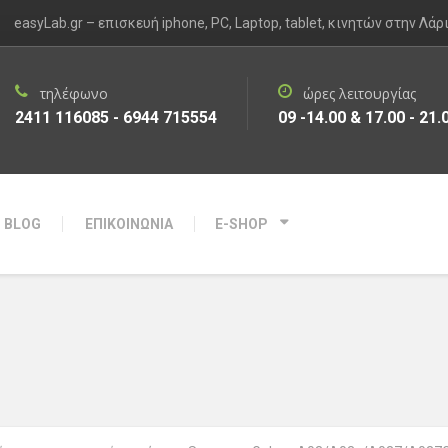
easyLab.gr – επισκευή iphone, PC, Laptop, tablet, κινητών στην Λάρ
τηλέφωνο
ώρες λειτουργίας
2411 116085 - 6944 715554
09 -14.00 & 17.00 - 21.
BLOG
ΕΠΙΚΟΙΝΩΝΙΑ
E-SHOP