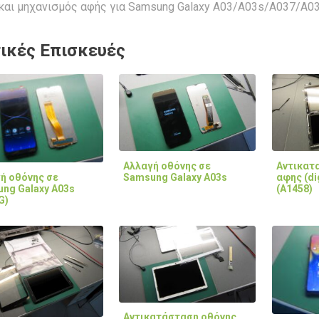
και μηχανισμός αφής για Samsung Galaxy A03/A03s/A037/A03
ικές Επισκευές
Αλλαγή οθόνης σε
Αντικατ
ή οθόνης σε
Samsung Galaxy A03s
αφης (dig
ng Galaxy A03s
(A1458)
G)
Αντικατάσταση οθόνης