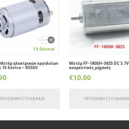
 Μοτέρ ηλεκτρικών εργαλείων
Μοτέρ FF-180SH-3825 DC 3.7V
ε 15 δόντια – RS550
κουρευτικές μηχανές
90
€
10.00
ΠΡΟΣΘΗΚΗ ΣΤΟ ΚΑΛΑΘΙ
ΠΡΟΣΘΗΚΗ ΣΤΟ ΚΑΛΑΘΙ