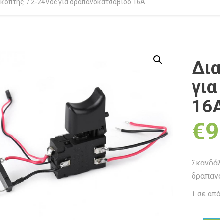
ακόπτης 7.2-24Vdc για δραπανοκατσάβιδο 16Α
Δια
για
16
€
9
Σκανδάλ
δραπαν
1 σε απ