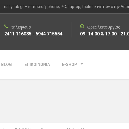
easyLab.gr – επισκευή iphone, PC, Laptop, tablet, κινητών στην Λάρ
τηλέφωνο
ώρες λειτουργίας
2411 116085 - 6944 715554
09 -14.00 & 17.00 - 21.
BLOG
ΕΠΙΚΟΙΝΩΝΙΑ
E-SHOP