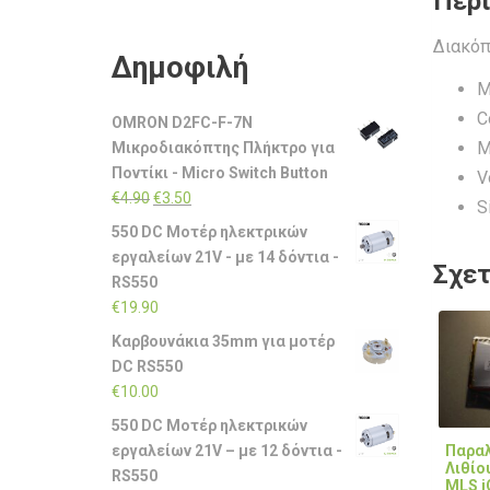
Περ
Διακόπ
Δημοφιλή
M
C
OMRON D2FC-F-7N
M
Μικροδιακόπτης Πλήκτρο για
Ποντίκι - Micro Switch Button
V
Original
Η
€
4.90
€
3.50
S
price
τρέχουσα
550 DC Μοτέρ ηλεκτρικών
was:
τιμή
εργαλείων 21V - με 14 δόντια -
Σχετ
€4.90.
είναι:
RS550
€3.50.
€
19.90
Καρβουνάκια 35mm για μοτέρ
DC RS550
€
10.00
550 DC Μοτέρ ηλεκτρικών
εργαλείων 21V – με 12 δόντια -
Παραλ
Λιθίο
RS550
MLS 