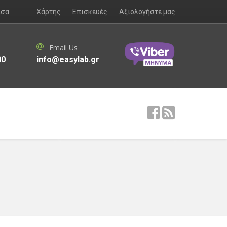
ισα
Χάρτης
Επισκευές
Αξιολογήστε μας
Email Us
00
info@easylab.gr