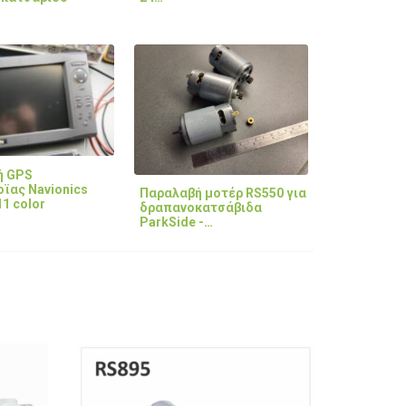
ή GPS
ϊας Navionics
Παραλαβή μοτέρ RS550 για
1 color
δραπανοκατσάβιδα
ParkSide -…