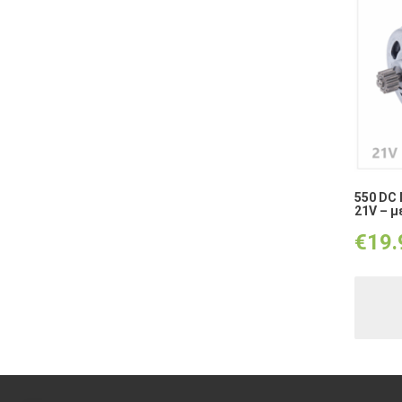
550 DC
21V – μ
€
19.