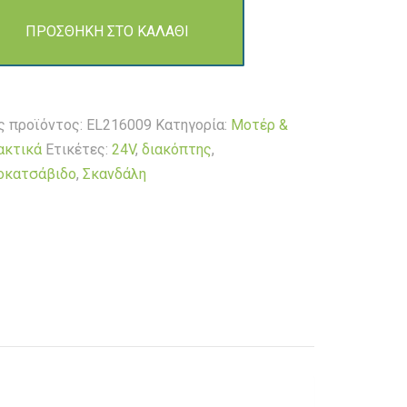
της
ΠΡΟΣΘΗΚΗ ΣΤΟ ΚΑΛΑΘΙ
οκατσάβιδο
ς προϊόντος:
EL216009
Κατηγορία:
Μοτέρ &
ακτικά
Ετικέτες:
24V
,
διακόπτης
,
τα
οκατσάβιδο
,
Σκανδάλη