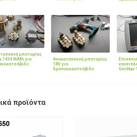
τασκευή μπαταρίας
Ανακατασκευή μπαταρίας
Επισκευ
a 1434 NiMh για
18V για
ναυσιπλο
ανοκατσάβιδο
δραπανοκατσάβιδο
GeoNav 1
ικά προϊόντα