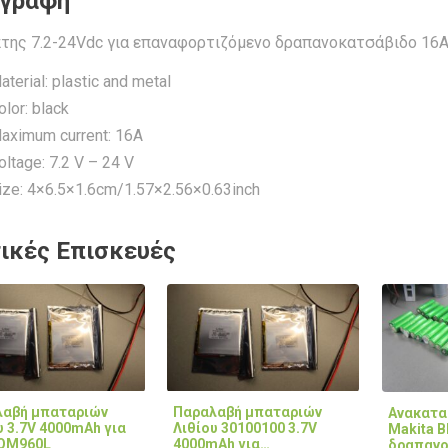
ιγραφή
της 7.2-24Vdc για επαναφορτιζόμενο δραπανοκατσάβιδο 16
aterial: plastic and metal
olor: black
aximum current: 16A
oltage: 7.2 V – 24 V
ize: 4×6.5×1.6cm/1.57×2.56×0.63inch
ικές Επισκευές
αβή μπαταριών
Παραλαβή μπαταριών
Ανακατα
υ 3.7V 4000mAh για
Λιθίου 30100100 3.7V
Makita B
iQM960L
4000mAh για…
δραπανο