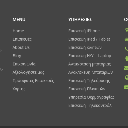
MENU
ΥΠΗΡΕΣΙΕΣ
C
Home
Επισκευή iPhone
Επισκευές
Επισκευη iPad / Tablet
About Us
Επισκευή κινητών
ς.
Blog
Επισκευη H/Y – Laptop
Επικοινωνία
Αντικ/σταση μπαταριας
ς.
Αξιολογήστε μας
Ανακ/σκευη Μπαταριων
Πρόσφατες Επισκευές
Επισκευή Τηλεόρασης
Χάρτης
Επισκευή Πλακετών
Υπηρεσία Θερμογραφίας
Επισκευή Τηλεκοντρόλ