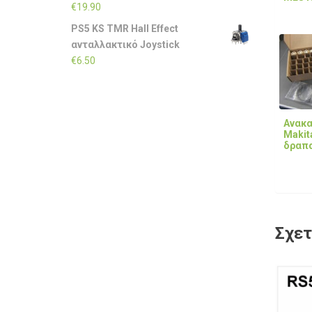
€
19.90
PS5 KS TMR Hall Effect
ανταλλακτικό Joystick
€
6.50
Ανακα
Makit
δραπ
Σχετ