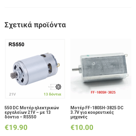
Σχετικά προϊόντα
550 DC Μοτέρ ηλεκτρικών
Μοτέρ FF-180SH-3825 DC
εργαλείων 21V – με 13
3.7V για κουρευτικές
δόντια – RS550
μηχανές
€
19.90
€
10.00