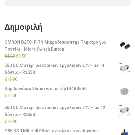
Δημοφιλή
OMRON D2FC-F-7N Μικροδιακόπτης Πλήκτρο για
Ποντίκι - Micro Switch Button
Original
Η
€
4.90
€
3.50
price
τρέχουσα
550 DC Μοτέρ ηλεκτρικών εργαλείων 21V - με 14
was:
τιμή
δόντια - RS550
€4.90.
είναι:
€
19.90
€3.50.
Καρβουνάκια 35mm για μοτέρ DC RS550
€
10.00
550 DC Μοτέρ ηλεκτρικών εργαλείων 21V – με 12
δόντια - RS550
€
19.90
PS5 KS TMR Hall Effect ανταλλακτικό Joystick