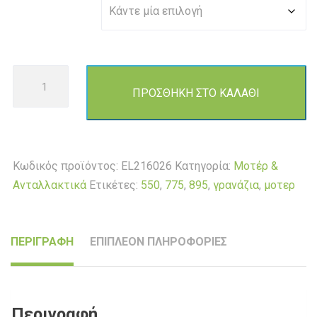
γρανάζια
Γρανάζια
ΠΡΟΣΘΗΚΗ ΣΤΟ ΚΑΛΑΘΙ
για
μοτέρ
DC
550,
Κωδικός προϊόντος:
EL216026
Κατηγορία:
Μοτέρ &
555,
Ανταλλακτικά
Ετικέτες:
550
,
775
,
895
,
γρανάζια
,
μοτερ
775,
895
ποσότητα
ΠΕΡΙΓΡΑΦΗ
ΕΠΙΠΛΕΟΝ ΠΛΗΡΟΦΟΡΙΕΣ
Περιγραφή