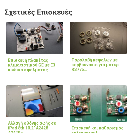
Σχετικές Επισκευές
Παραλαβή κεφαλών με
Επισκευή πλακέτας
καρβουνάκια για μοτέρ
κλιματιστικού GE με E3
RS775…
κωδικό σφάλματος
Αλλαγή οθόνης αφής σε
Επισκευή και καθαρισμός
iPad 8th 10.2" A2428 -
τηλεκοντρόλ
A2429 -…