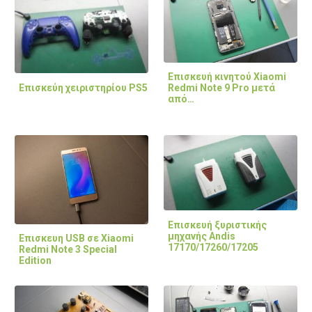
Επισκευή κινητού Xiaomi
Επισκεύη χειριστηρίου PS5
Redmi Note 9 Pro μετά
από…
Επισκευή ξυριστικής
μηχανής Andis
Επισκευη USB σε Xiaomi
17170/17260/17205
Redmi Note 3 Special
Edition