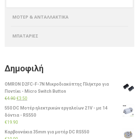
ΜΟΤΕΡ & ΑΝΤΑΛΛΑΚΤΙΚΑ
ΜΠΑΤΑΡΙΕΣ
Δημοφιλή
OMRON D2FC-F-7N Μικροδιακόπτης Πλήκτρο για
Ποντίκι - Micro Switch Button
Original
Η
€
4.90
€
3.50
price
τρέχουσα
550 DC Μοτέρ ηλεκτρικών εργαλείων 21V - με 14
was:
τιμή
δόντια - RS550
€4.90.
είναι:
€
19.90
€3.50.
Καρβουνάκια 35mm για μοτέρ DC RS550
€
10.00