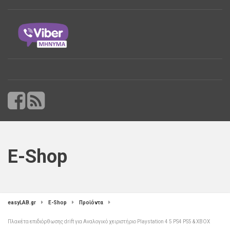
E-Shop
easyLAB.gr
E-Shop
Προϊόντα
Πλακέτα επιδιόρθωσης drift για Αναλογικό χειριστήριο Playstation 4 5 PS4 PS5 & XBOX