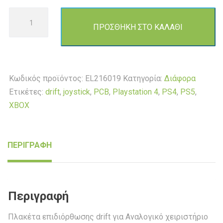
Πλακέτα
ΠΡΟΣΘΗΚΗ ΣΤΟ ΚΑΛΑΘΙ
επιδιόρθωσης
drift
για
Αναλογικό
Κωδικός προϊόντος:
EL216019
Κατηγορία:
Διάφορα
χειριστήριο
Ετικέτες:
drift
,
joystick
,
PCB
,
Playstation 4
,
PS4
,
PS5
,
Playstation
XBOX
4
5
PS4
ΠΕΡΙΓΡΑΦΗ
PS5
&
XBOX
ποσότητα
Περιγραφή
Πλακέτα επιδιόρθωσης drift για Αναλογικό χειριστήριο