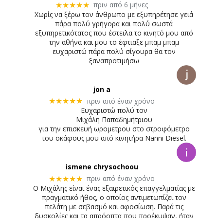
πριν από 6 μήνες
★★★★★
Χωρίς να ξέρω τον άνθρωπο με εξυπηρέτησε γειά
πάρα πολύ γρήγορα και πολύ σωστά
εξυπηρετικότατος που έστειλα το κινητό μου από
την αθήνα και μου το έφτιαξε μπαμ μπαμ
ευχαριστώ πάρα πολύ σίγουρα θα τον
ξαναπροτιμήσω
jon a
πριν από έναν χρόνο
★★★★★
Ευχαριστώ πολύ τον
Μιχάλη Παπαδημήτριου
για την επισκευή ωρομετρου στο στροφόμετρο
του σκάφους μου από κινητήρα Nanni Diesel.
ismene chrysochoou
πριν από έναν χρόνο
★★★★★
Ο Μιχάλης είναι ένας εξαιρετικός επαγγελματίας με
πραγματικό ήθος, ο οποίος αντιμετωπίζει τον
πελάτη με σεβασμό και αφοσίωση. Παρά τις
δυσκολίες και τα απρόοπτα που προέκυψαν, ήταν