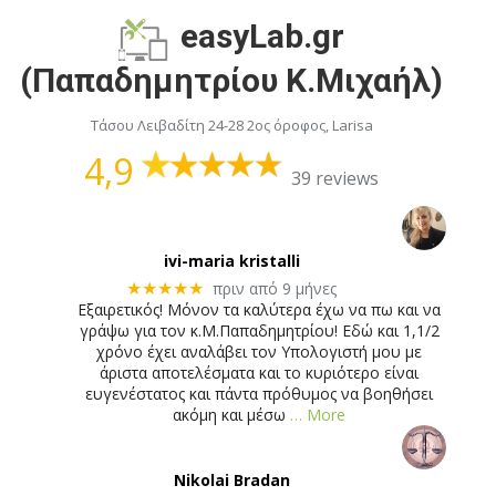
easyLab.gr
(Παπαδημητρίου Κ.Μιχαήλ)
Τάσου Λειβαδίτη 24-28 2ος όροφος, Larisa
4,9
39 reviews
ivi-maria kristalli
πριν από 9 μήνες
★★★★★
Eξαιρετικός! Μόνον τα καλύτερα έχω να πω και να
γράψω για τον κ.Μ.Παπαδημητρίου! Εδώ και 1,1/2
χρόνο έχει αναλάβει τον Υπολογιστή μου με
άριστα αποτελέσματα και το κυριότερο είναι
ευγενέστατος και πάντα πρόθυμος να βοηθήσει
ακόμη και μέσω
… More
Nikolai Bradan